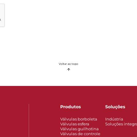
Voltar ao topo
Produtos
Soluções
Válvulas borboleta
Indústria
Válvulas esfera
Soluções integr
Válvulas guilhotina
Válvulas de controle