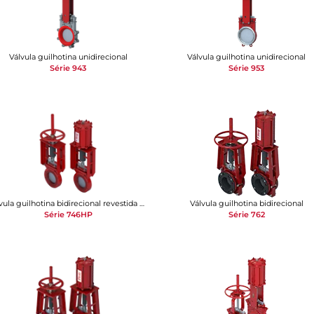
Válvula guilhotina unidirecional
Válvula guilhotina unidirecional
Série 943
Série 953
Válvula guilhotina bidirecional revestida em poliuretano
Válvula guilhotina bidirecional
Série 746HP
Série 762