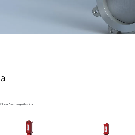
na
Filtros: Válvula guilhotina