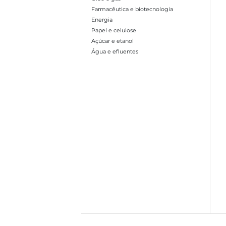
Farmacêutica e biotecnologia
Energia
Papel e celulose
Açúcar e etanol
Água e efluentes
Ir para a página 1