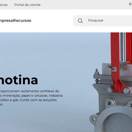
eiras
Portal do cliente
mpresa
Recursos
hotina
 proporcionam isolamento confiável do
 mineração, papel e celulose, indústria
tróleo e gás. Conte com as soluções
l.