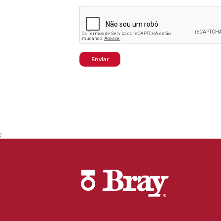
Enviar
;