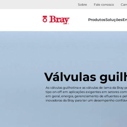
Sobre
Fale conosco
Carr
Produtos
Soluções
E
Válvulas guil
As válvulas guilhotina e as válvulas de lama da Bray
tipo on-off em aplicações exigentes em setores como
em geral, energia, gerenciamento de efluentes e pe
inovadoras da Bray para ter um desempenho confiáve