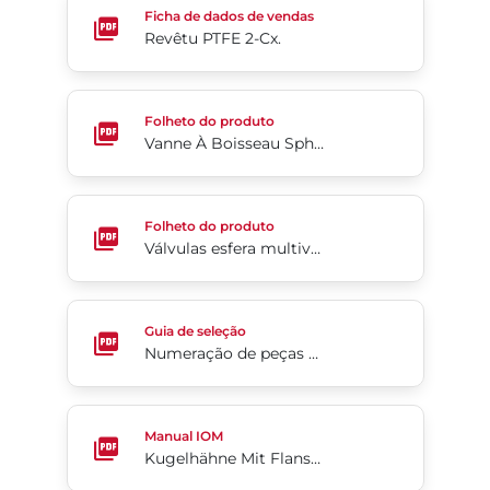
Ficha de dados de vendas
Revêtu PTFE 2-Cx.
Vanne À Boisseau Sphérique 3 Pièces Séries 7000
Folheto do produto
Vanne À Boisseau Sphérique 3 Pièces Séries 7000/8000
Válvulas esfera multivias modelo 3HP (em inglês)
Folheto do produto
Válvulas esfera multivias modelo 3HP (em inglês)
Numeração de peças Flow-Tek® da série 5000/60
Guia de seleção
Numeração de peças Flow-Tek® da série 5000/6000
Kugelhähne Mit Flansch KM 20/21
Manual IOM
Kugelhähne Mit Flansch KM 20/21