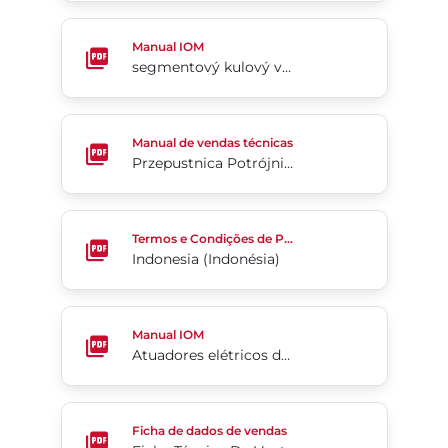
segmentový kulový ventil Flow-tek, typ 19L
Manual IOM
segmentový kulový ventil Flow-tek, typ 19L
Przepustnica Potrójnie Mimośrodowa Tri Lok®-Cx
Manual de vendas técnicas
Przepustnica Potrójnie Mimośrodowa Tri Lok®-Cx
Indonesia (Indonésia)
Termos e Condições de Pedido de Compra
Indonesia (Indonésia)
Atuadores elétricos da Série 70-24V (em inglês)
Manual IOM
Atuadores elétricos da Série 70-24V (em inglês)
Ficha Técnica De Venta Series 76
Ficha de dados de vendas