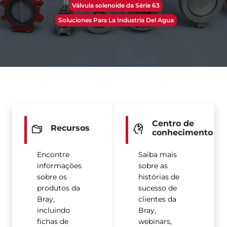
Válvula solenoide da Série 63
Soluciones Para La Industria Del Agua
Centro de
Recursos
conhecimento
Encontre
Saiba mais
informações
sobre as
sobre os
histórias de
produtos da
sucesso de
Bray,
clientes da
incluindo
Bray,
fichas de
webinars,