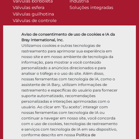
Válvulas borboleta
Indústria
Válvulas esfera
Soluções integradas
Válvulas guilhotina
Válvulas de controle
Válvulas de retenção
Atuadores
Aviso de consentimento de uso de cookies e IA da
Acessórios de controle
Bray International, Inc.
Utilizamos cookies e outras tecnologias de
Criogênico
rastreamento para aprimorar sua experiência em
Empresa
Recursos
nosso site e em nosso ambiente de tecnologia da
informação, para mostrar a você conteúdo
personalizado a anúncios direcionados e para
Sobre
Documentos
analisar o tráfego e o uso do site. Além disso,
Locais
Centro de conhecimento
nossas ferramentas com tecnologia de IA, como o
Parceria
Software
assistente de IA Bary, utilizam informações de
rastreamento e específicas do usuário para fornecer
Sustentabilidade
Seleção de materiais
suporte automatizado, recomendações
Portal do cliente
personalizadas e interações aprimoradas com o
usuário. Ao clicar em "Eu aceito", interagir com
nossas ferramentas com tecnologia de IA ou
Siga-nos
LinkedIn
YouTube
continuar a navegar em nosso site, você concorda
com o uso de cookies, tecnologias de rastreamento
e serviços com tecnologia de IA em seu dispositivo,
conforme descrito em nossa
Política de