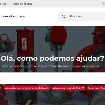
eiras
Portal do cliente
mpresa
Recursos
Olá, como podemos ajudar?
Saiba mais sobre como a Bray pode transformar e ajudar sua empresa.
e:
Válvula borboleta triexcêntrica Tri Lok®...
Válvula solenoide da Série 63
Soluciones Para