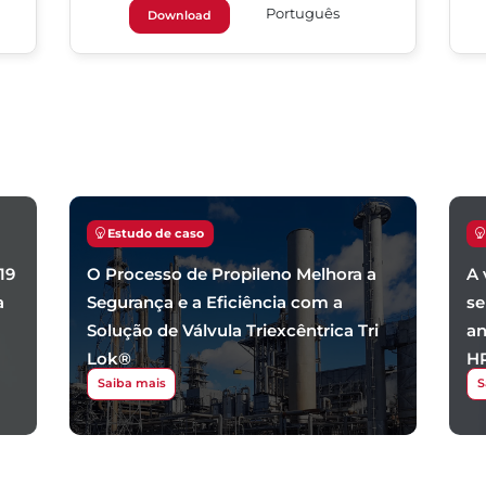
Português
Download
Estudo de caso
19
O Processo de Propileno Melhora a
A 
a
Segurança e a Eficiência com a
se
Solução de Válvula Triexcêntrica Tri
an
Lok®
H
Saiba mais
S