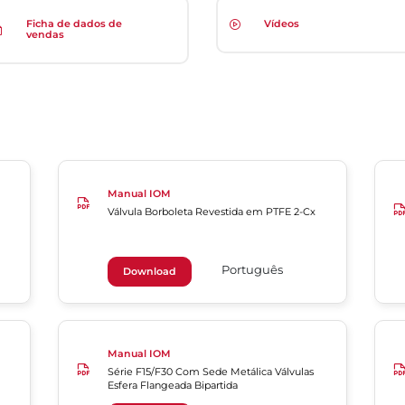
Ficha de dados de
Vídeos
vendas
Manual IOM
Válvula Borboleta Revestida em PTFE 2-Cx
Português
Download
Manual IOM
Série F15/F30 Com Sede Metálica Válvulas
Esfera Flangeada Bipartida