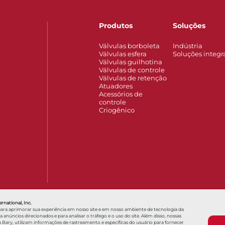
Produtos
Soluções
Válvulas borboleta
Indústria
Válvulas esfera
Soluções integr
Válvulas guilhotina
Válvulas de controle
Válvulas de retenção
Atuadores
Acessórios de
controle
Criogênico
Also of Interest
Locais
Hello, how can we help?
Genel
rnational, Inc.
para aprimorar sua experiência em nosso site e em nosso ambiente de tecnologia da
núncios direcionados e para analisar o tráfego e o uso do site. Além disso, nossas
 Bary, utilizam informações de rastreamento e específicas do usuário para fornecer