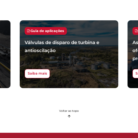
Guia de aplicações
Válvulas de disparo de turbina e
As
antioscilação
of
pr
Saiba mais
S
Voltar ao topo