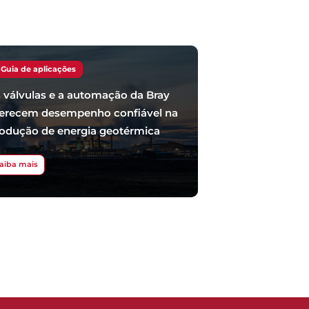
Guia de aplicações
 válvulas e a automação da Bray
erecem desempenho confiável na
odução de energia geotérmica
aiba mais