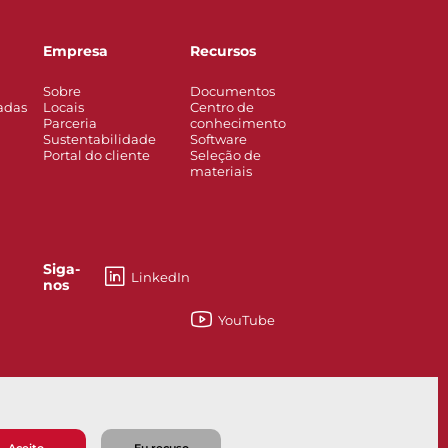
Empresa
Recursos
Sobre
Documentos
adas
Locais
Centro de
Parceria
conhecimento
Sustentabilidade
Software
Portal do cliente
Seleção de
materiais
Siga-
LinkedIn
nos
YouTube
 Makina