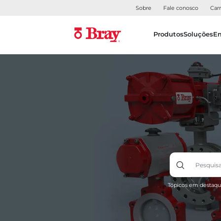
Sobre
Fale conosco
Carr
Produtos
Soluções
E
Tópicos em destaqu