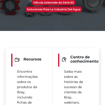
Válvula solenoide da Série 63
Soluciones Para La Industria Del Agua
Centro de
Recursos
conhecimento
Encontre
Saiba mais
informações
sobre as
sobre os
histórias de
produtos da
sucesso de
Bray,
clientes da
incluindo
Bray,
fichas de
webinars,