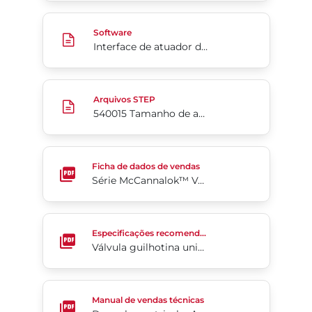
Interface de atuador digital da Série 52 v2.06
Software
Interface de atuador digital da Série 52 v2.06
540015 Tamanho de ativador ajustável 063-128
Arquivos STEP
540015 Tamanho de ativador ajustável 063-128
Série McCannalok™ Vanne Papillon Cryogénique H
Ficha de dados de vendas
Série McCannalok™ Vanne Papillon Cryogénique Haute Performance
Válvula guilhotina unidirecional da Série 941
Especificações recomendadas
Válvula guilhotina unidirecional da Série 941
Doppelexzentrische Absperrklappen 4-Cx
Manual de vendas técnicas