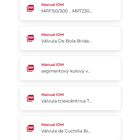
Manual IOM
MPF150/300，MPT230/240 球阀
Válvula De Bola Bridada De 2 Piezas Y Puerto Co
Manual IOM
Válvula De Bola Bridada De 2 Piezas Y Puerto Completo Flow-Tek® Serie F15/F30
segmentový kulový ventil Flow-tek, typ 19
Manual IOM
segmentový kulový ventil Flow-tek, typ 19
Válvula triexcêntrica Tri Lok® (versão UE)
Manual IOM
Válvula triexcêntrica Tri Lok® (versão UE)
Válvula de Cuchilla Bidireccional para Slurry Serie
Manual IOM
Válvula de Cuchilla Bidireccional para Slurry Serie 762