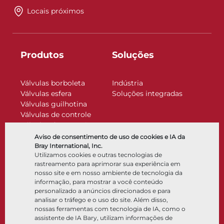
Locais próximos
Produtos
Soluções
Válvulas borboleta
Indústria
Válvulas esfera
Soluções integradas
Válvulas guilhotina
Válvulas de controle
Válvulas de retenção
Atuadores
Aviso de consentimento de uso de cookies e IA da
Acessórios de controle
Bray International, Inc.
Utilizamos cookies e outras tecnologias de
Criogênico
rastreamento para aprimorar sua experiência em
Empresa
Recursos
nosso site e em nosso ambiente de tecnologia da
informação, para mostrar a você conteúdo
personalizado a anúncios direcionados e para
Sobre
Documentos
analisar o tráfego e o uso do site. Além disso,
Locais
Centro de conhecimento
nossas ferramentas com tecnologia de IA, como o
Parceria
Software
assistente de IA Bary, utilizam informações de