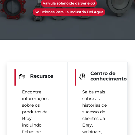
Válvula solenoide da Série 63
Soluciones Para La Industria Del Agua
Centro de
Recursos
conhecimento
Encontre
Saiba mais
informações
sobre as
sobre os
histórias de
produtos da
sucesso de
Bray,
clientes da
incluindo
Bray,
fichas de
webinars,