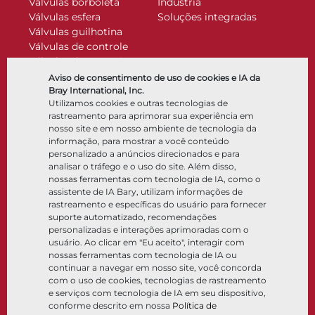
Válvulas borboleta
Indústria
Válvulas esfera
Soluções integradas
Válvulas guilhotina
Válvulas de controle
Válvulas de retenção
Atuadores
Aviso de consentimento de uso de cookies e IA da
Acessórios de controle
Bray International, Inc.
Utilizamos cookies e outras tecnologias de
Criogênico
rastreamento para aprimorar sua experiência em
Empresa
Recursos
nosso site e em nosso ambiente de tecnologia da
informação, para mostrar a você conteúdo
personalizado a anúncios direcionados e para
Sobre
Documentos
analisar o tráfego e o uso do site. Além disso,
Locais
Centro de conhecimento
nossas ferramentas com tecnologia de IA, como o
Parceria
Software
assistente de IA Bary, utilizam informações de
rastreamento e específicas do usuário para fornecer
Sustentabilidade
Seleção de materiais
suporte automatizado, recomendações
Portal do cliente
personalizadas e interações aprimoradas com o
usuário. Ao clicar em "Eu aceito", interagir com
nossas ferramentas com tecnologia de IA ou
Siga-nos
LinkedIn
YouTube
continuar a navegar em nosso site, você concorda
com o uso de cookies, tecnologias de rastreamento
e serviços com tecnologia de IA em seu dispositivo,
conforme descrito em nossa
Política de