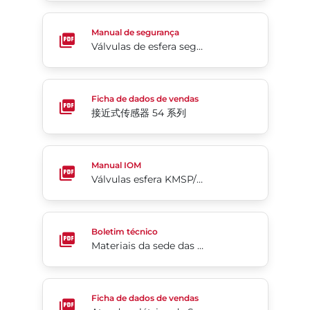
Válvulas de esfera segmentadas da Série 19/19L
Manual de segurança
Válvulas de esfera segmentadas da Série 19/19L
接近式传感器 54 系列
Ficha de dados de vendas
接近式传感器 54 系列
Válvulas esfera KMSP/KMHP/KMHT/KMPT
Manual IOM
Válvulas esfera KMSP/KMHP/KMHT/KMPT
Materiais da sede das válvulas de esfera – PEEK (e
Boletim técnico
Materiais da sede das válvulas de esfera – PEEK (em inglês)
Atuador elétrico da Série 70
Ficha de dados de vendas