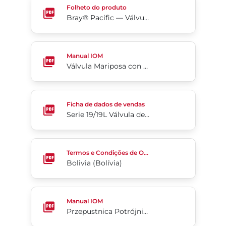
Folheto do produto
Bray® Pacific — Válvulas borboleta de sede resiliente da Série 3W/3L
Válvula Mariposa con Revestimiento de PTFE 2-Cx
Manual IOM
Válvula Mariposa con Revestimiento de PTFE 2-Cx
Serie 19/19L Válvula de Bola Segmentada
Ficha de dados de vendas
Serie 19/19L Válvula de Bola Segmentada
Bolivia (Bolívia)
Termos e Condições de Ordem de Venda
Bolivia (Bolívia)
Przepustnica Potrójnie Mimośrodowa Tri Lok®-Cx
Manual IOM
Przepustnica Potrójnie Mimośrodowa Tri Lok®-Cx