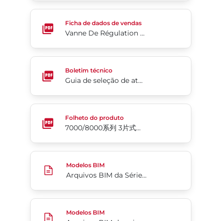
Vanne De Régulation À Tournant Sphérique Segmen
Ficha de dados de vendas
Vanne De Régulation À Tournant Sphérique Segmenté Séries 19/19L
Guia de seleção de atuador de válvulas esfera (em 
Boletim técnico
Guia de seleção de atuador de válvulas esfera (em inglês)
7000/8000系列 3片式全通径球阀
Folheto do produto
7000/8000系列 3片式全通径球阀
Arquivos BIM da Série ATiMX
Modelos BIM
Arquivos BIM da Série ATiMX
Arquivos BIM de acionamento manual da Série 41 (
Modelos BIM