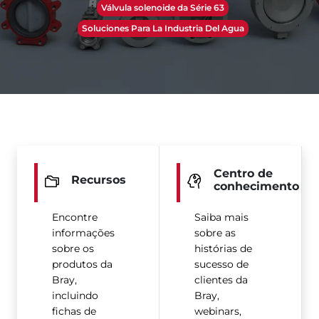
Válvula solenoide da Série 63
Soluciones Para La Industria Del Agua
Centro de
Recursos
conhecimento
Encontre
Saiba mais
informações
sobre as
sobre os
histórias de
produtos da
sucesso de
Bray,
clientes da
incluindo
Bray,
fichas de
webinars,