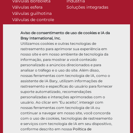
Válvulas borboleta
Indústria
Válvulas esfera
Soluções integradas
Válvulas guilhotina
Válvulas de controle
Válvulas de retenção
Atuadores
Aviso de consentimento de uso de cookies e IA da
Acessórios de controle
Bray International, Inc.
Utilizamos cookies e outras tecnologias de
Criogênico
rastreamento para aprimorar sua experiência em
Empresa
Recursos
nosso site e em nosso ambiente de tecnologia da
informação, para mostrar a você conteúdo
personalizado a anúncios direcionados e para
Sobre
Documentos
analisar o tráfego e o uso do site. Além disso,
Locais
Centro de conhecimento
nossas ferramentas com tecnologia de IA, como o
Parceria
Software
assistente de IA Bary, utilizam informações de
rastreamento e específicas do usuário para fornecer
Sustentabilidade
Seleção de materiais
suporte automatizado, recomendações
Portal do cliente
personalizadas e interações aprimoradas com o
usuário. Ao clicar em "Eu aceito", interagir com
nossas ferramentas com tecnologia de IA ou
Siga-nos
LinkedIn
YouTube
continuar a navegar em nosso site, você concorda
com o uso de cookies, tecnologias de rastreamento
e serviços com tecnologia de IA em seu dispositivo,
conforme descrito em nossa
Política de