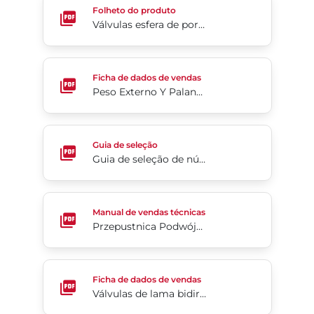
Folheto do produto
Válvulas esfera de porta padrão flangeadas de 1 peças – Série RF15/RF30
Peso Externo Y Palanca Serie SA16
Ficha de dados de vendas
Peso Externo Y Palanca Serie SA16
Guia de seleção de número de peças da Série 19
Guia de seleção
Guia de seleção de número de peças da Série 19
Przepustnica Podwójnie Mimośrodowa 4-Cx
Manual de vendas técnicas
Przepustnica Podwójnie Mimośrodowa 4-Cx
Válvulas de lama bidirecionais de alta pressão Slu
Ficha de dados de vendas
Válvulas de lama bidirecionais de alta pressão Slurryshield® 767