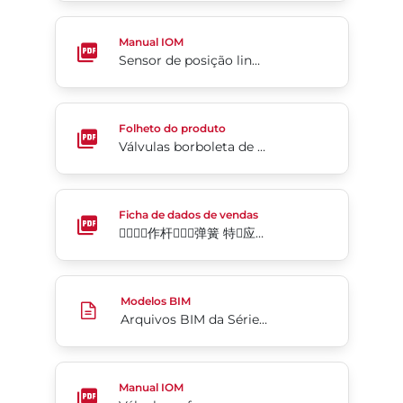
Sensor de posição linear da Série KCA
Manual IOM
Sensor de posição linear da Série KCA
Válvulas borboleta de alto desempenho e sede me
Folheto do produto
Válvulas borboleta de alto desempenho e sede metálica McCannalok™
􀣹􀛞􂉃􁧹作杆􀦸􀹂􄘔弹簧 特􂂶应用 􀀳􀀪􀀵􀀦 􀀴􀀢􀀔􃈧􀝃 Rite® Seri
Ficha de dados de vendas
􀣹􀛞􂉃􁧹作杆􀦸􀹂􄘔弹簧 特􂂶应用 􀀳􀀪􀀵􀀦 􀀴􀀢􀀔􃈧􀝃 Rite® Series SA3
Arquivos BIM da Série MKL – Elétrico (em inglês)
Modelos BIM
Arquivos BIM da Série MKL – Elétrico (em inglês)
Válvulas esfera para serviço severo da Série M4 (e
Manual IOM