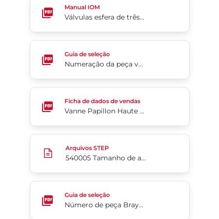
Manual IOM
Válvulas esfera de três peças Flow-Tek® da Série 5000/6000
Numeração da peça válvula esfera de passagem pl
Guia de seleção
Numeração da peça válvula esfera de passagem plena de 3 peças da série 7000/8000
Vanne Papillon Haute Performance Série McCanna
Ficha de dados de vendas
Vanne Papillon Haute Performance Série McCannaLok™
540005 Tamanho de ativador ajustável 160-255
Arquivos STEP
540005 Tamanho de ativador ajustável 160-255
Número de peça Bray TK7000
Guia de seleção
Número de peça Bray TK7000