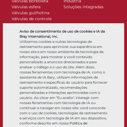
Válvulas borboleta
Indústria
Válvulas esfera
Soluções integradas
Válvulas guilhotina
Válvulas de controle
Válvulas de retenção
Atuadores
Aviso de consentimento de uso de cookies e IA da
Acessórios de controle
Bray International, Inc.
Utilizamos cookies e outras tecnologias de
Criogênico
rastreamento para aprimorar sua experiência em
Empresa
Recursos
nosso site e em nosso ambiente de tecnologia da
informação, para mostrar a você conteúdo
personalizado a anúncios direcionados e para
Sobre
Documentos
analisar o tráfego e o uso do site. Além disso,
Locais
Centro de conhecimento
nossas ferramentas com tecnologia de IA, como o
Parceria
Software
assistente de IA Bary, utilizam informações de
rastreamento e específicas do usuário para fornecer
Sustentabilidade
Seleção de materiais
suporte automatizado, recomendações
Portal do cliente
personalizadas e interações aprimoradas com o
usuário. Ao clicar em "Eu aceito", interagir com
nossas ferramentas com tecnologia de IA ou
Siga-nos
LinkedIn
YouTube
continuar a navegar em nosso site, você concorda
com o uso de cookies, tecnologias de rastreamento
e serviços com tecnologia de IA em seu dispositivo,
conforme descrito em nossa
Política de