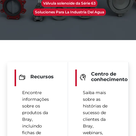
Válvula solenoide da Série 63
Soluciones Para La Industria Del Agua
Centro de
Recursos
conhecimento
Encontre
Saiba mais
informações
sobre as
sobre os
histórias de
produtos da
sucesso de
Bray,
clientes da
incluindo
Bray,
fichas de
webinars,