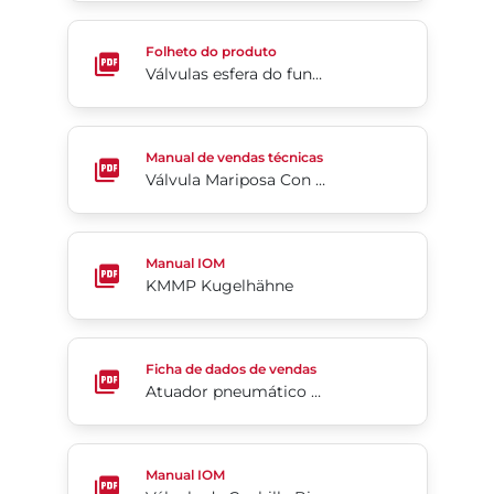
Válvulas esfera do fundo do tanque – Série TK (em 
Folheto do produto
Válvulas esfera do fundo do tanque – Série TK (em inglês)
Válvula Mariposa Con Revestimiento De PTFE 2-C
Manual de vendas técnicas
Válvula Mariposa Con Revestimiento De PTFE 2-Cx
KMMP Kugelhähne
Manual IOM
KMMP Kugelhähne
Atuador pneumático da válvula guilhotina da Séri
Ficha de dados de vendas
Atuador pneumático da válvula guilhotina da Série KCS/KCT
Válvula de Cuchilla Bidireccional de Uretano Serie
Manual IOM