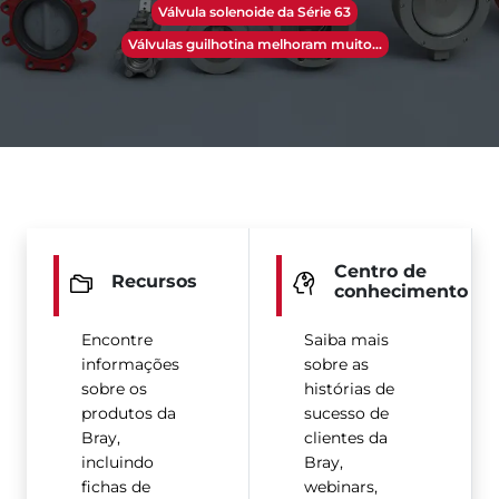
Válvula solenoide da Série 63
Válvulas guilhotina melhoram muito…
Centro de
Recursos
conhecimento
Encontre
Saiba mais
informações
sobre as
sobre os
histórias de
produtos da
sucesso de
Bray,
clientes da
incluindo
Bray,
fichas de
webinars,