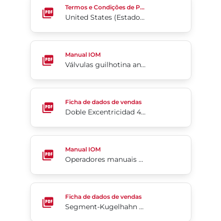
Termos e Condições de Pedido de Compra
United States (Estados Unidos)
Válvulas guilhotina antivórtice para reciclagem/rej
Manual IOM
Válvulas guilhotina antivórtice para reciclagem/rejeitos da Série 942
Doble Excentricidad 4-Cx.
Ficha de dados de vendas
Doble Excentricidad 4-Cx.
Operadores manuais da Série 04 (em inglês)
Manual IOM
Operadores manuais da Série 04 (em inglês)
Segment-Kugelhahn Serie 19/19L
Ficha de dados de vendas
Segment-Kugelhahn Serie 19/19L