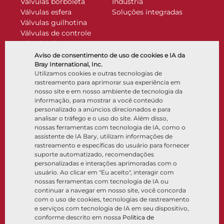
Válvulas borboleta
Indústria
Válvulas esfera
Soluções integradas
Válvulas guilhotina
Válvulas de controle
Válvulas de retenção
Atuadores
Aviso de consentimento de uso de cookies e IA da
Acessórios de controle
Bray International, Inc.
Utilizamos cookies e outras tecnologias de
Criogênico
rastreamento para aprimorar sua experiência em
Empresa
Recursos
nosso site e em nosso ambiente de tecnologia da
informação, para mostrar a você conteúdo
personalizado a anúncios direcionados e para
Sobre
Documentos
analisar o tráfego e o uso do site. Além disso,
Locais
Centro de conhecimento
nossas ferramentas com tecnologia de IA, como o
Parceria
Software
assistente de IA Bary, utilizam informações de
rastreamento e específicas do usuário para fornecer
Sustentabilidade
Seleção de materiais
suporte automatizado, recomendações
Portal do cliente
personalizadas e interações aprimoradas com o
usuário. Ao clicar em "Eu aceito", interagir com
nossas ferramentas com tecnologia de IA ou
Siga-nos
LinkedIn
YouTube
continuar a navegar em nosso site, você concorda
com o uso de cookies, tecnologias de rastreamento
e serviços com tecnologia de IA em seu dispositivo,
conforme descrito em nossa
Política de