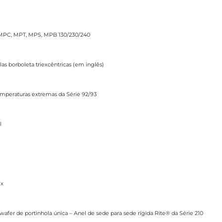
 MPS, MPB 130/230/240
es MPC, MPT, MPS, MPB 130/230/240
riexcêntricas (em inglês)
las borboleta triexcêntricas (em inglês)
remas da Série 92/93
mperaturas extremas da Série 92/93
l
Cx
hola única – Anel de sede para sede rígida Rite® da Série 210
wafer de portinhola única – Anel de sede para sede rígida Rite® da Série 210