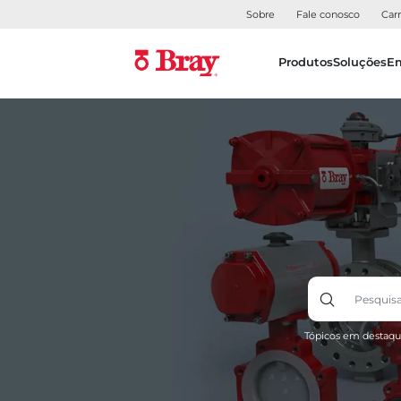
Sobre
Fale conosco
Carr
Produtos
Soluções
E
Tópicos em destaqu