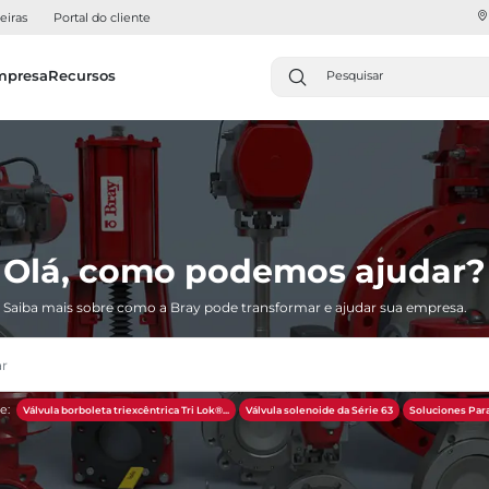
eiras
Portal do cliente
mpresa
Recursos
Olá, como podemos ajudar?
Saiba mais sobre como a Bray pode transformar e ajudar sua empresa.
e:
Válvula borboleta triexcêntrica Tri Lok®...
Válvula solenoide da Série 63
Soluciones Para