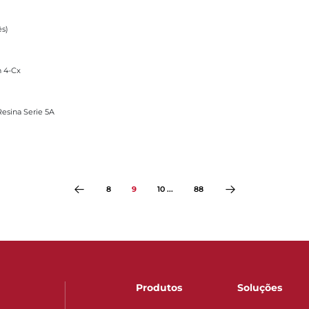
ês)
n 4-Cx
A
Resina Serie 5A
8
9
10 ...
88
Produtos
Soluções