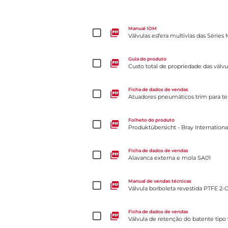
Válvulas esfera multivias das Séries MPC, MPT,
Manual IOM
Válvulas esfera multivias das Séri
Custo total de propriedade das válvulas borboleta t
Guia do produto
Custo total de propriedade das válvu
Atuadores pneumáticos trim para temperaturas ext
Ficha de dados de vendas
Atuadores pneumáticos trim para te
Produktübersicht - Bray International
Folheto do produto
Produktübersicht - Bray Internationa
Alavanca externa e mola SA01
Ficha de dados de vendas
Alavanca externa e mola SA01
Válvula borboleta revestida PTFE 2-Cx
Manual de vendas técnicas
Válvula borboleta revestida PTFE 2-
Válvula de retenção do batente tipo wafer de portin
Ficha de dados de vendas
Válvula de retenção do batente tipo 