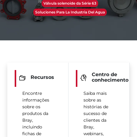
Válvula solenoide da Série 63
Soluciones Para La Industria Del Agua
Centro de
Recursos
conhecimento
Encontre
Saiba mais
informações
sobre as
sobre os
histórias de
produtos da
sucesso de
Bray,
clientes da
incluindo
Bray,
fichas de
webinars,