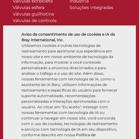
Válvulas borboleta
Indústria
Válvulas esfera
Soluções integradas
Válvulas guilhotina
Válvulas de controle
Válvulas de retenção
Atuadores
Aviso de consentimento de uso de cookies e IA da
Acessórios de controle
Bray International, Inc.
Utilizamos cookies e outras tecnologias de
Criogênico
rastreamento para aprimorar sua experiência em
Empresa
Recursos
nosso site e em nosso ambiente de tecnologia da
informação, para mostrar a você conteúdo
personalizado a anúncios direcionados e para
Sobre
Documentos
analisar o tráfego e o uso do site. Além disso,
Locais
Centro de conhecimento
nossas ferramentas com tecnologia de IA, como o
Parceria
Software
assistente de IA Bary, utilizam informações de
rastreamento e específicas do usuário para fornecer
Sustentabilidade
Seleção de materiais
suporte automatizado, recomendações
Portal do cliente
personalizadas e interações aprimoradas com o
usuário. Ao clicar em "Eu aceito", interagir com
nossas ferramentas com tecnologia de IA ou
Siga-nos
LinkedIn
YouTube
continuar a navegar em nosso site, você concorda
com o uso de cookies, tecnologias de rastreamento
e serviços com tecnologia de IA em seu dispositivo,
conforme descrito em nossa
Política de