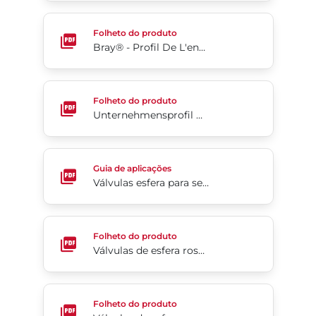
Bray® - Profil De L'entreprise
Folheto do produto
Bray® - Profil De L'entreprise
Unternehmensprofil Bray®
Folheto do produto
Unternehmensprofil Bray®
Válvulas esfera para serviço severo M1 para coqu
Guia de aplicações
Válvulas esfera para serviço severo M1 para coqueamento retardado
Válvulas de esfera rosqueadas modelo HP/HX (em 
Folheto do produto
Válvulas de esfera rosqueadas modelo HP/HX (em inglês)
Válvulas de esfera rosqueadas da Série S40 (em in
Folheto do produto