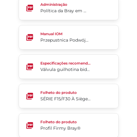
Administração
Política da Bray em matéria de trabalho infantil e trabalho forçado (em inglês)
Przepustnica Podwójnie Mimośrodowa 4-Cx
Manual IOM
Przepustnica Podwójnie Mimośrodowa 4-Cx
Válvula guilhotina bidirecional para lama flangeada
Especificações recomendadas
Válvula guilhotina bidirecional para lama flangeada da Série 767
SÉRIE F15/F30 À Siège Souple Vanne À Boisseau Sph
Folheto do produto
SÉRIE F15/F30 À Siège Souple Vanne À Boisseau Sphérique - 2 Pièces - À Brides - Passage Intégral
Profil Firmy Bray®
Folheto do produto
Profil Firmy Bray®