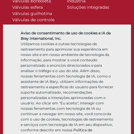
Válvulas borboleta
Indústria
Válvulas esfera
Soluções integradas
Válvulas guilhotina
Válvulas de controle
Válvulas de retenção
Atuadores
Aviso de consentimento de uso de cookies e IA da
Acessórios de controle
Bray International, Inc.
Utilizamos cookies e outras tecnologias de
Criogênico
rastreamento para aprimorar sua experiência em
Empresa
Recursos
nosso site e em nosso ambiente de tecnologia da
informação, para mostrar a você conteúdo
personalizado a anúncios direcionados e para
Sobre
Documentos
analisar o tráfego e o uso do site. Além disso,
Locais
Centro de conhecimento
nossas ferramentas com tecnologia de IA, como o
Parceria
Software
assistente de IA Bary, utilizam informações de
rastreamento e específicas do usuário para fornecer
Sustentabilidade
Seleção de materiais
suporte automatizado, recomendações
Portal do cliente
personalizadas e interações aprimoradas com o
usuário. Ao clicar em "Eu aceito", interagir com
nossas ferramentas com tecnologia de IA ou
Siga-nos
LinkedIn
YouTube
continuar a navegar em nosso site, você concorda
com o uso de cookies, tecnologias de rastreamento
e serviços com tecnologia de IA em seu dispositivo,
conforme descrito em nossa
Política de