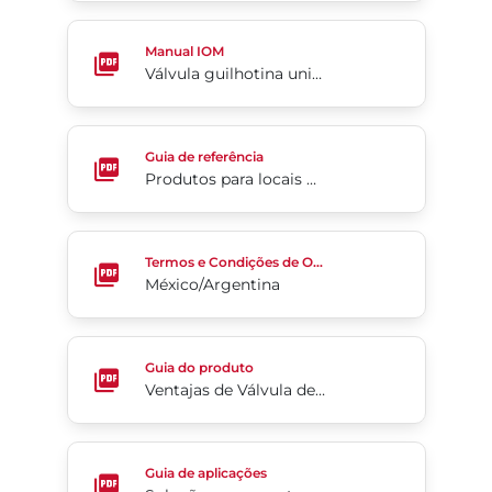
Válvula guilhotina unidirecional da Série 950
Manual IOM
Válvula guilhotina unidirecional da Série 950
Produtos para locais perigosos
Guia de referência
Produtos para locais perigosos
México/Argentina
Termos e Condições de Ordem de Venda
México/Argentina
Ventajas de Válvula de Triple Excentricidad Tri Lok
Guia do produto
Ventajas de Válvula de Triple Excentricidad Tri Lok®
Soluções para o setor de águas
Guia de aplicações