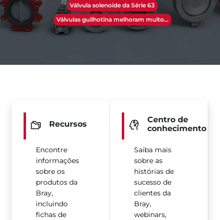
Válvula solenoide da Série 63
Válvulas guilhotina melhoram muito…
Centro de
Recursos
conhecimento
Encontre
Saiba mais
informações
sobre as
sobre os
histórias de
produtos da
sucesso de
Bray,
clientes da
incluindo
Bray,
fichas de
webinars,