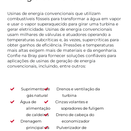
Usinas de energia convencionais que utilizam
combustíveis fósseis para transformar a água em vapor
e usar o vapor superaquecido para girar uma turbina e
gerar eletricidade. Usinas de energia convencionais
usam milhares de válvulas e atuadores operando a
temperaturas subcríticas e, às vezes, supercríticas para
obter ganhos de eficiência. Pressões e temperaturas
mais altas exigem mais de materiais e da engenharia.
Confie na Bray para fornecer soluções confiáveis para
aplicações de usinas de geração de energia
convencionais, incluindo, entre outros:
Suprimento de
Drenos e ventilação da
gás natural
turbina
Água de
Cinzas volantes e
alimentação
sopradores de fuligem
de caldeiras
Dreno de cabeça do
Drenagem
economizador
principal da
Pulverizador de