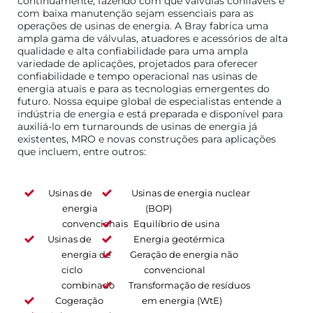
continuamente, fazendo com que válvulas confiáveis e
com baixa manutenção sejam essenciais para as
operações de usinas de energia. A Bray fabrica uma
ampla gama de válvulas, atuadores e acessórios de alta
qualidade e alta confiabilidade para uma ampla
variedade de aplicações, projetados para oferecer
confiabilidade e tempo operacional nas usinas de
energia atuais e para as tecnologias emergentes do
futuro. Nossa equipe global de especialistas entende a
indústria de energia e está preparada e disponível para
auxiliá-lo em turnarounds de usinas de energia já
existentes, MRO e novas construções para aplicações
que incluem, entre outros:
Usinas de
Usinas de energia nuclear
energia
(BOP)
convencionais
Equilíbrio de usina
Usinas de
Energia geotérmica
energia de
Geração de energia não
ciclo
convencional
combinado
Transformação de resíduos
Cogeração
em energia (WtE)