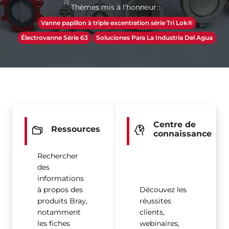
Thèmes mis à l'honneur :
Vanne papillon à triple excentration série Tri Lok®
Électrovanne Série 63
Soluciones Para La Industria Del Agua
Centre de
Ressources
connaissance
Rechercher
des
informations
à propos des
Découvez les
produits Bray,
réussites
notamment
clients,
les fiches
webinaires,