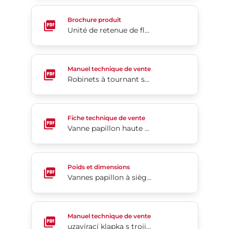
Unité de retenue de fluide
Brochure produit
Unité de retenue de fluide
Robinets à tournant sphérique à brides KM 20/21
Manuel technique de vente
Robinets à tournant sphérique à brides KM 20/21
Vanne papillon haute performance McCannalok™
Fiche technique de vente
Vanne papillon haute performance McCannalok™
Vannes papillon à siège élastomère Série 31H
Poids et dimensions
Vannes papillon à siège élastomère Série 31H
uzavírací klapka s trojitou excentricitou Tri Lok®-
Manuel technique de vente
uzavírací klapka s trojitou excentricitou Tri Lok®-Cx