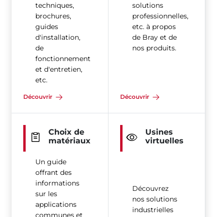
techniques,
solutions
brochures,
professionnelles,
guides
etc. à propos
d'installation,
de Bray et de
de
nos produits.
fonctionnement
et d'entretien,
etc.
Découvrir
Découvrir
Choix de
Usines
matériaux
virtuelles
Un guide
offrant des
informations
Découvrez
sur les
nos solutions
applications
industrielles
communes et