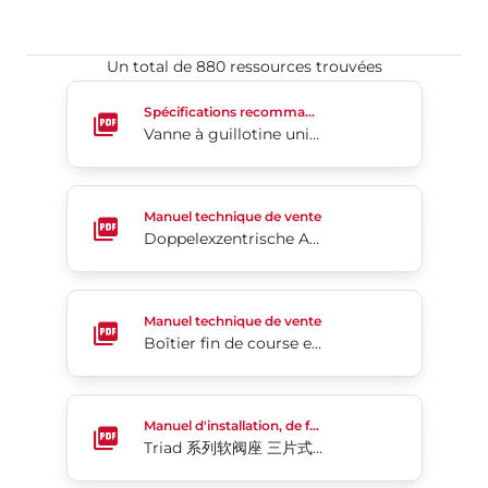
Un total de 880 ressources trouvées​​​​​​​
Vanne à guillotine unidirectionnelle série 941
Spécifications recommandées
Vanne à guillotine unidirectionnelle série 941
Doppelexzentrische Absperrklappen 4-Cx
Manuel technique de vente
Doppelexzentrische Absperrklappen 4-Cx
Boîtier fin de course en résine, Série 5B
Manuel technique de vente
Boîtier fin de course en résine, Série 5B
Triad 系列软阀座 三片式球阀
Manuel d'installation, de fonctionnement et d'entretien
Triad 系列软阀座 三片式球阀