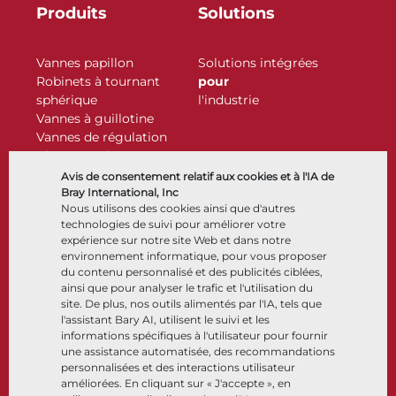
Produits
Solutions
Vannes papillon
Solutions intégrées
Robinets à tournant
pour
sphérique
l'industrie
Vannes à guillotine
Vannes de régulation
Clapets antiretour
Actionneurs
Avis de consentement relatif aux cookies et à l'IA de
Accessoires de contrôle
Bray International, Inc
Nous utilisons des cookies ainsi que d'autres
Cryogénique
technologies de suivi pour améliorer votre
Entreprise
Ressources
expérience sur notre site Web et dans notre
environnement informatique, pour vous proposer
du contenu personnalisé et des publicités ciblées,
À propos
Documents
ainsi que pour analyser le trafic et l'utilisation du
Sites
Centre de connaissance
site. De plus, nos outils alimentés par l'IA, tels que
Partenariats
Logiciels
l'assistant Bary AI, utilisent le suivi et les
informations spécifiques à l'utilisateur pour fournir
Développement durable
Sélection de matériaux
une assistance automatisée, des recommandations
Portail clients
personnalisées et des interactions utilisateur
améliorées. En cliquant sur « J'accepte », en