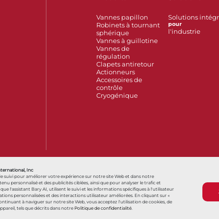
Vannes papillon
Solutions intég
Robinets à tournant
pour
l'industrie
sphérique
Vannes à guillotine
Vannes de
régulation
Clapets antiretour
Actionneurs
Accessoires de
contrôle
Cryogénique
Also of Interest
France
Hello, how can we help?
您好，我们
nternational, Inc
de suivi pour améliorer votre expérience sur notre site Web et dans notre
personnalisé et des publicités ciblées, ainsi que pour analyser le trafic et
s que l'assistant Bary AI, utilisent le suivi et les informations spécifiques à l'utilisateur
ns personnalisées et des interactions utilisateur améliorées. En cliquant sur «
Conditions générales
Conditions générales d
 continuant à naviguer sur notre site Web, vous acceptez l'utilisation de cookies, de
appareil, tels que décrits dans notre
Politique de confidentialité
.