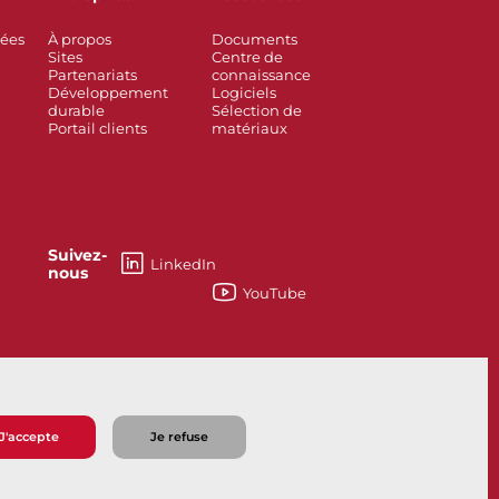
rées
À propos
Documents
Sites
Centre de
Partenariats
connaissance
Développement
Logiciels
durable
Sélection de
Portail clients
matériaux
Suivez-
LinkedIn
nous
YouTube
如何能够帮助您？
J'accepte
Je refuse
e vente
Politique de confidentialité