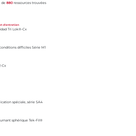
l de
880
ressources trouvées
-Cx
et d'entretien
cidad Tri Lok®-Cx
ciles Série M1
onditions difficiles Série M1
2-Cx
e, série SA4
ication spéciale, série SA4
ue Tek-Fil®
ournant sphérique Tek-Fil®
 - slurrytuff™ maxi-check