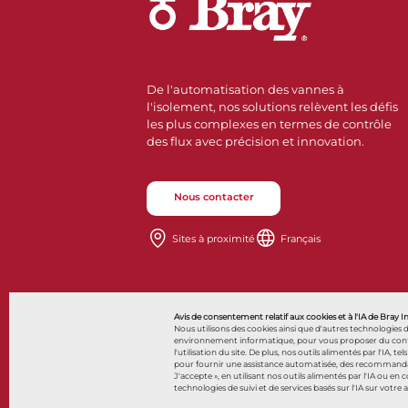
De l'automatisation des vannes à
l'isolement, nos solutions relèvent les défis
les plus complexes en termes de contrôle
des flux avec précision et innovation.
Nous contacter
Sites à proximité
Français
Avis de consentement relatif aux cookies et à l'IA de Bray I
Nous utilisons des cookies ainsi que d'autres technologies 
environnement informatique, pour vous proposer du contenu 
l'utilisation du site. De plus, nos outils alimentés par l'IA, tel
pour fournir une assistance automatisée, des recommandatio
© 2026 Bray International. Tous droits réservés
J'accepte », en utilisant nos outils alimentés par l'IA ou en
technologies de suivi et de services basés sur l'IA sur votre 