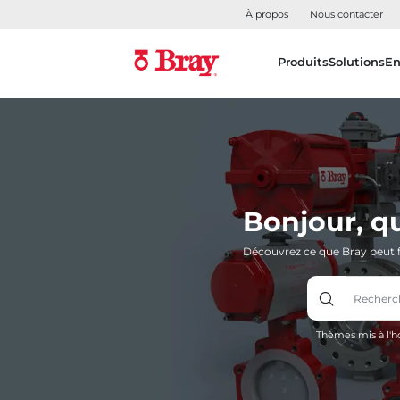
À propos
Nous contacter
Produits
Solutions
En
Bonjour, q
Découvrez ce que Bray peut f
Thèmes mis à l'h