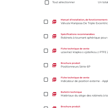
Tout sélectionner
Un tota
Válvula Mariposa De Triple Excentricidad Tri Lok®
Manuel d'installation, de fonctionnement 
Válvula Mariposa De Triple Excentri
Robinets à tournant sphérique pour conditions diffi
Spécifications recommandées
Robinets à tournant sphérique pour c
uzavírací klapka s výstelkou z PTFE 2-Cx
Fiche technique de vente
uzavírací klapka s výstelkou z PTFE 
Positionneurs Série 6P
Brochure produit
Positionneurs Série 6P
Indicateur de position externe - Application spécial
Fiche technique de vente
Indicateur de position externe - Appl
Matériaux du siège des robinets à tournant sphériq
Bulletin technique
Matériaux du siège des robinets à t
Clapets antiretour à boisseau sphérique pour boues
Brochure produit