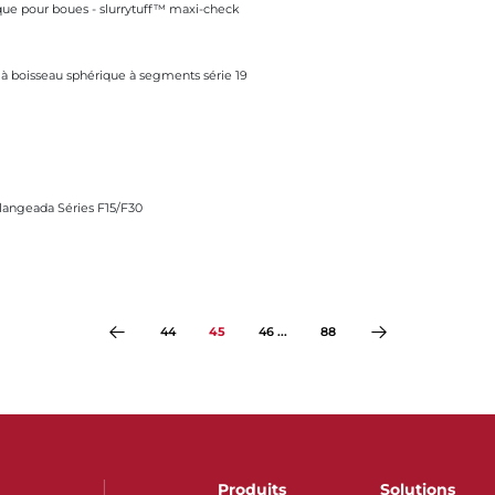
ique pour boues - slurrytuff™ maxi-check
érique à segments série 19
à boisseau sphérique à segments série 19
ies F15/F30
Flangeada Séries F15/F30
44
45
46 ...
88
Produits
Solutions