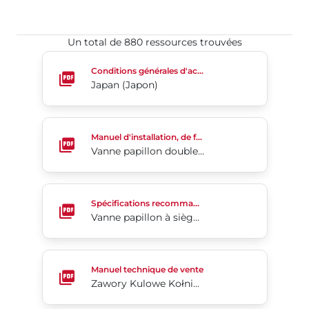
Un total de 880 ressources trouvées​​​​​​​
Japan (Japon)
Conditions générales d'achat
Japan (Japon)
Vanne papillon double excentration 4-Cx
Manuel d'installation, de fonctionnement et d'entretien
Vanne papillon double excentration 4-Cx
Vanne papillon à siège élastomère Série 31U
Spécifications recommandées
Vanne papillon à siège élastomère Série 31U
Zawory Kulowe Kołnierzowe KM 20/21
Manuel technique de vente
Zawory Kulowe Kołnierzowe KM 20/21