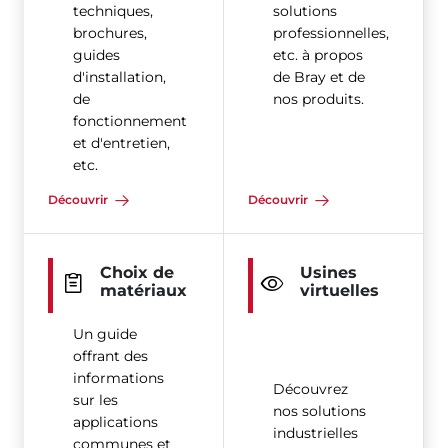
techniques,
solutions
brochures,
professionnelles,
guides
etc. à propos
d'installation,
de Bray et de
de
nos produits.
fonctionnement
et d'entretien,
etc.
Découvrir
Découvrir
Choix de
Usines
matériaux
virtuelles
Un guide
offrant des
informations
Découvrez
sur les
nos solutions
applications
industrielles
communes et