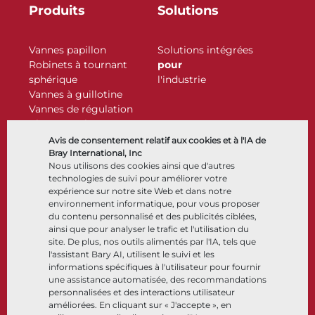
Produits
Solutions
Vannes papillon
Solutions intégrées
Robinets à tournant
pour
sphérique
l'industrie
Vannes à guillotine
Vannes de régulation
Clapets antiretour
Actionneurs
Avis de consentement relatif aux cookies et à l'IA de
Accessoires de contrôle
Bray International, Inc
Nous utilisons des cookies ainsi que d'autres
Cryogénique
technologies de suivi pour améliorer votre
Entreprise
Ressources
expérience sur notre site Web et dans notre
environnement informatique, pour vous proposer
du contenu personnalisé et des publicités ciblées,
À propos
Documents
ainsi que pour analyser le trafic et l'utilisation du
Sites
Centre de connaissance
site. De plus, nos outils alimentés par l'IA, tels que
Partenariats
Logiciels
l'assistant Bary AI, utilisent le suivi et les
informations spécifiques à l'utilisateur pour fournir
Développement durable
Sélection de matériaux
une assistance automatisée, des recommandations
Portail clients
personnalisées et des interactions utilisateur
améliorées. En cliquant sur « J'accepte », en