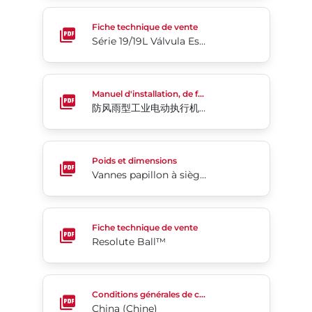
Série 19/19L Válvula Esfera Segmentada
Fiche technique de vente
Série 19/19L Válvula Esfera Segmentada
防风雨型工业电动执行机构 76系列
Manuel d'installation, de fonctionnement et d'entretien
防风雨型工业电动执行机构 76系列
Vannes papillon à siège élastomère Séries 30/31
Poids et dimensions
Vannes papillon à siège élastomère Séries 30/31
Resolute Ball™
Fiche technique de vente
Resolute Ball™
China (Chine)
Conditions générales de commande
China (Chine)