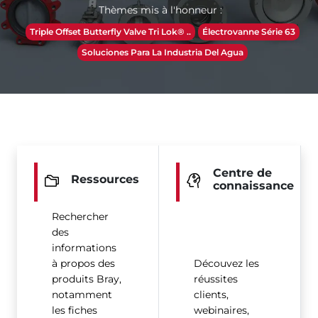
Thèmes mis à l'honneur :
Triple Offset Butterfly Valve Tri Lok® ..
Électrovanne Série 63
Soluciones Para La Industria Del Agua
Centre de
Ressources
connaissance
Rechercher
des
informations
à propos des
Découvez les
produits Bray,
réussites
notamment
clients,
les fiches
webinaires,