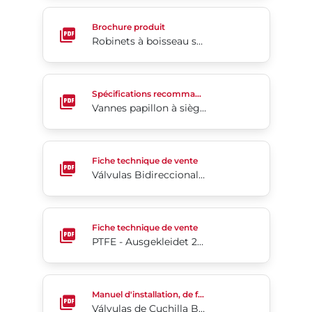
Robinets à boisseau sphérique 2 pièces à passage 
Brochure produit
Robinets à boisseau sphérique 2 pièces à passage intégral et à brides avec siège souple séries F15/F30 (ASME)
Vannes papillon à siège élastomère Séries 22/23
Spécifications recommandées
Vannes papillon à siège élastomère Séries 22/23
Válvulas Bidireccionales Slurry de Alta Presión Slu
Fiche technique de vente
Válvulas Bidireccionales Slurry de Alta Presión SlurryShield® Serie 767
PTFE - Ausgekleidet 2-Cx
Fiche technique de vente
PTFE - Ausgekleidet 2-Cx
Válvulas de Cuchilla Bidireccionales de Alta Presió
Manuel d'installation, de fonctionnement et d'entretien
Válvulas de Cuchilla Bidireccionales de Alta Presión Bray SlurryShield® Serie 767