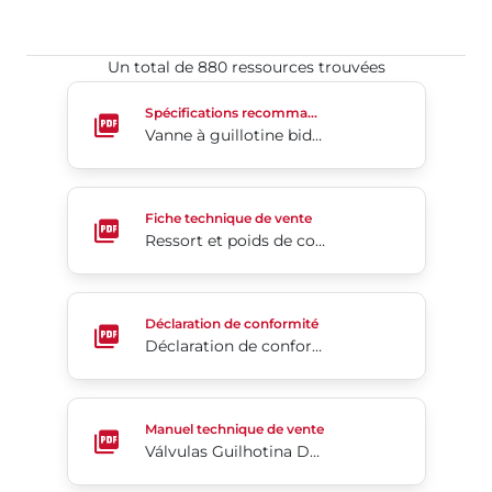
Un total de 880 ressources trouvées​​​​​​​
Vanne à guillotine bidirectionnelle série 740
Spécifications recommandées
Vanne à guillotine bidirectionnelle série 740
Ressort et poids de compression externe - Série 
Fiche technique de vente
Ressort et poids de compression externe - Série SA40A
Déclaration de conformité européenne
Déclaration de conformité
Déclaration de conformité européenne
Válvulas Guilhotina De Alto Desempenho Revestid
Manuel technique de vente
Válvulas Guilhotina De Alto Desempenho Revestidas Com Poliuretano Série 746HP