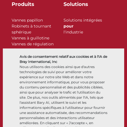
Produits
Solutions
Vannes papillon
Solutions intégrées
Robinets à tournant
pour
sphérique
l'industrie
Vannes à guillotine
Vannes de régulation
Clapets antiretour
Actionneurs
Avis de consentement relatif aux cookies et à l'IA de
Accessoires de contrôle
Bray International, Inc
Nous utilisons des cookies ainsi que d'autres
Cryogénique
technologies de suivi pour améliorer votre
Entreprise
Ressources
expérience sur notre site Web et dans notre
environnement informatique, pour vous proposer
du contenu personnalisé et des publicités ciblées,
À propos
Documents
ainsi que pour analyser le trafic et l'utilisation du
Sites
Centre de connaissance
site. De plus, nos outils alimentés par l'IA, tels que
Partenariats
Logiciels
l'assistant Bary AI, utilisent le suivi et les
informations spécifiques à l'utilisateur pour fournir
Développement durable
Sélection de matériaux
une assistance automatisée, des recommandations
Portail clients
personnalisées et des interactions utilisateur
améliorées. En cliquant sur « J'accepte », en