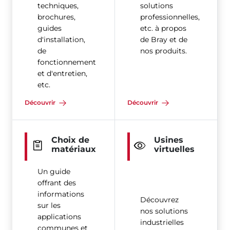
techniques,
solutions
brochures,
professionnelles,
guides
etc. à propos
d'installation,
de Bray et de
de
nos produits.
fonctionnement
et d'entretien,
etc.
Découvrir
Découvrir
Choix de
Usines
matériaux
virtuelles
Un guide
offrant des
informations
Découvrez
sur les
nos solutions
applications
industrielles
communes et