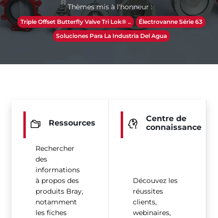
Thèmes mis à l'honneur :
Triple Offset Butterfly Valve Tri Lok® ..
Électrovanne Série 63
Soluciones Para La Industria Del Agua
Centre de
Ressources
connaissance
Rechercher
des
informations
à propos des
Découvez les
produits Bray,
réussites
notamment
clients,
les fiches
webinaires,