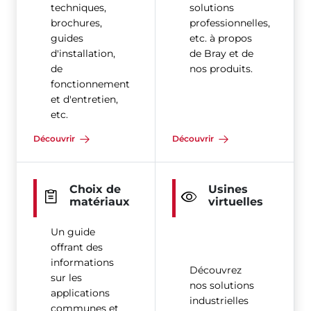
techniques,
solutions
brochures,
professionnelles,
guides
etc. à propos
d'installation,
de Bray et de
de
nos produits.
fonctionnement
et d'entretien,
etc.
Découvrir
Découvrir
Choix de
Usines
matériaux
virtuelles
Un guide
offrant des
informations
Découvrez
sur les
nos solutions
applications
industrielles
communes et