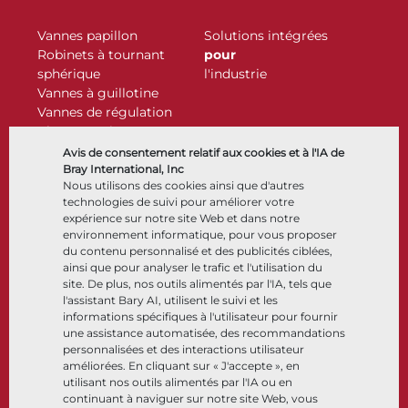
Vannes papillon
Solutions intégrées
Robinets à tournant
pour
sphérique
l'industrie
Vannes à guillotine
Vannes de régulation
Clapets antiretour
Actionneurs
Avis de consentement relatif aux cookies et à l'IA de
Accessoires de contrôle
Bray International, Inc
Nous utilisons des cookies ainsi que d'autres
Cryogénique
technologies de suivi pour améliorer votre
Entreprise
Ressources
expérience sur notre site Web et dans notre
environnement informatique, pour vous proposer
du contenu personnalisé et des publicités ciblées,
À propos
Documents
ainsi que pour analyser le trafic et l'utilisation du
Sites
Centre de connaissance
site. De plus, nos outils alimentés par l'IA, tels que
Partenariats
Logiciels
l'assistant Bary AI, utilisent le suivi et les
informations spécifiques à l'utilisateur pour fournir
Développement durable
Sélection de matériaux
une assistance automatisée, des recommandations
Portail clients
personnalisées et des interactions utilisateur
améliorées. En cliquant sur « J'accepte », en
utilisant nos outils alimentés par l'IA ou en
Suivez-nous
LinkedIn
YouTube
continuant à naviguer sur notre site Web, vous