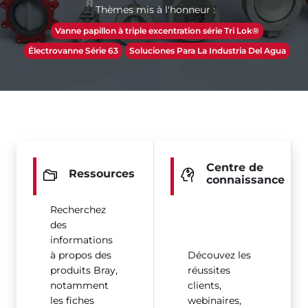
Thèmes mis à l'honneur :
Vanne papillon à triple excentration série Tri Lok®
Électrovanne Série 63
Soluciones Para La Industria Del Agua
Centre de
Ressources
connaissance
Recherchez
des
informations
à propos des
Découvez les
produits Bray,
réussites
notamment
clients,
les fiches
webinaires,