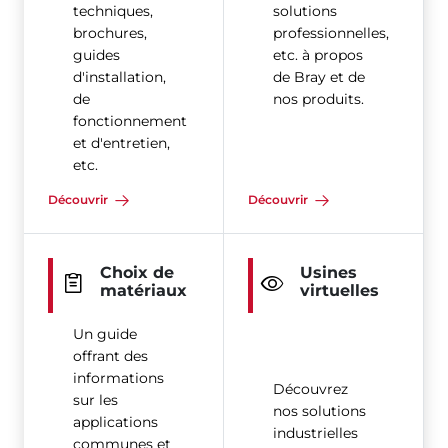
techniques,
solutions
brochures,
professionnelles,
guides
etc. à propos
d'installation,
de Bray et de
de
nos produits.
fonctionnement
et d'entretien,
etc.
Découvrir
Découvrir
Choix de
Usines
matériaux
virtuelles
Un guide
offrant des
informations
Découvrez
sur les
nos solutions
applications
industrielles
communes et