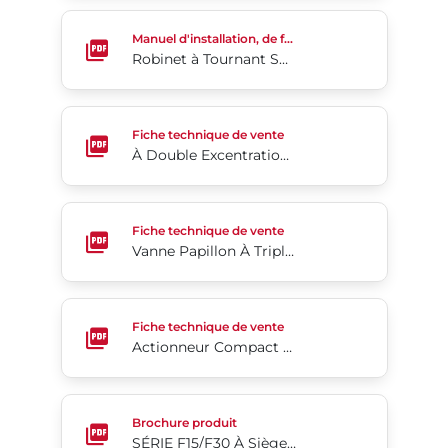
Robinet à Tournant Sphérique en 2 Parties à Brides
Manuel d'installation, de fonctionnement et d'entretien
Robinet à Tournant Sphérique en 2 Parties à Brides Avec Orifice Intégral Séries F15/F30
À Double Excentration 4-Cx.
Fiche technique de vente
À Double Excentration 4-Cx.
Vanne Papillon À Triple Excentration Série Tri Lok®
Fiche technique de vente
Vanne Papillon À Triple Excentration Série Tri Lok®
Actionneur Compact Scotch Yoke Série 98C
Fiche technique de vente
Actionneur Compact Scotch Yoke Série 98C
SÉRIE F15/F30 À Siège Souple Vanne À Boisseau Sph
Brochure produit
SÉRIE F15/F30 À Siège Souple Vanne À Boisseau Sphérique - 2 Pièces - À Brides - Passage Intégral