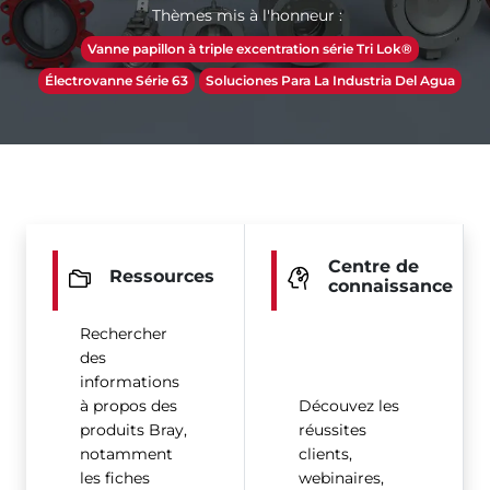
Thèmes mis à l'honneur :
Vanne papillon à triple excentration série Tri Lok®
Électrovanne Série 63
Soluciones Para La Industria Del Agua
Centre de
Ressources
connaissance
Rechercher
des
informations
à propos des
Découvez les
produits Bray,
réussites
notamment
clients,
les fiches
webinaires,