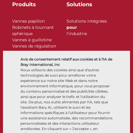
Produits
Solutions
Vannes papillon
Solutions intégrées
Robinets à tournant
pour
sphérique
l'industrie
Vannes à guillotine
Vannes de régulation
Clapets antiretour
Actionneurs
Avis de consentement relatif aux cookies et à l'IA de
Accessoires de contrôle
Bray International, Inc
Nous utilisons des cookies ainsi que d'autres
Cryogénique
technologies de suivi pour améliorer votre
Entreprise
Ressources
expérience sur notre site Web et dans notre
environnement informatique, pour vous proposer
du contenu personnalisé et des publicités ciblées,
À propos
Documents
ainsi que pour analyser le trafic et l'utilisation du
Sites
Centre de connaissance
site. De plus, nos outils alimentés par l'IA, tels que
Partenariats
Logiciels
l'assistant Bary AI, utilisent le suivi et les
informations spécifiques à l'utilisateur pour fournir
Développement durable
Sélection de matériaux
une assistance automatisée, des recommandations
Portail clients
personnalisées et des interactions utilisateur
améliorées. En cliquant sur « J'accepte », en