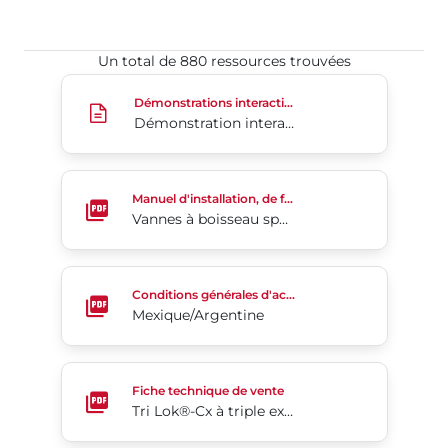
Un total de 880 ressources trouvées​​​​​​​
Démonstration interactive S98
Démonstrations interactives
Démonstration interactive S98
Vannes à boisseau sphérique multivoies série M
Manuel d'installation, de fonctionnement et d'entretien
Vannes à boisseau sphérique multivoies série MPF150, MPF300, MPT230 et MPT240
Mexique/Argentine
Conditions générales d'achat
Mexique/Argentine
Tri Lok®-Cx à triple excentration
Fiche technique de vente
Tri Lok®-Cx à triple excentration