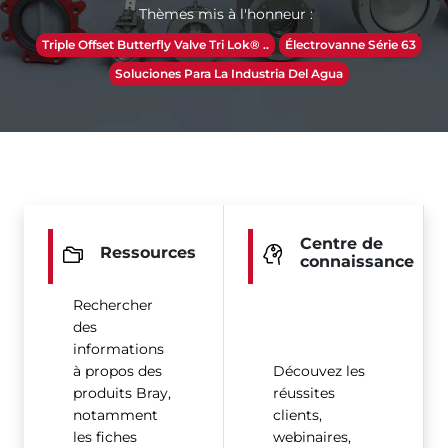
Thèmes mis à l'honneur :
Triple Offset Butterfly Valve Tri Lok® ..
Électrovanne Série 63
Soluciones Para La Industria Del Agua
Centre de
Ressources
connaissance
Rechercher
des
informations
à propos des
Découvez les
produits Bray,
réussites
notamment
clients,
les fiches
webinaires,