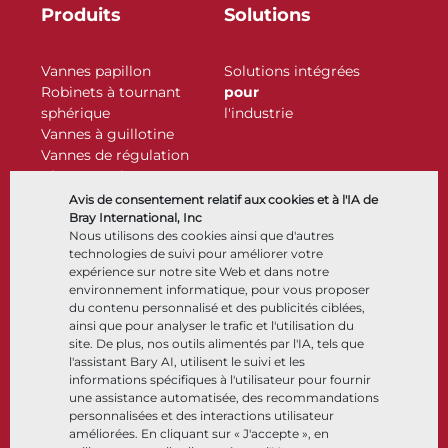
Produits
Solutions
Vannes papillon
Solutions intégrées
Robinets à tournant
pour
sphérique
l'industrie
Vannes à guillotine
Vannes de régulation
Clapets antiretour
Actionneurs
Avis de consentement relatif aux cookies et à l'IA de
Accessoires de contrôle
Bray International, Inc
Nous utilisons des cookies ainsi que d'autres
Cryogénique
technologies de suivi pour améliorer votre
Entreprise
Ressources
expérience sur notre site Web et dans notre
environnement informatique, pour vous proposer
du contenu personnalisé et des publicités ciblées,
À propos
Documents
ainsi que pour analyser le trafic et l'utilisation du
Sites
Centre de connaissance
site. De plus, nos outils alimentés par l'IA, tels que
Partenariats
Logiciels
l'assistant Bary AI, utilisent le suivi et les
informations spécifiques à l'utilisateur pour fournir
Développement durable
Sélection de matériaux
une assistance automatisée, des recommandations
Portail clients
personnalisées et des interactions utilisateur
améliorées. En cliquant sur « J'accepte », en