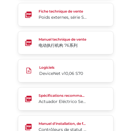
Poids externes, série SA10
Fiche technique de vente
Poids externes, série SA10
电动执行机构 76系列
Manuel technique de vente
电动执行机构 76系列
DeviceNet v10,06 S70
Logiciels
DeviceNet v10,06 S70
Actuador Eléctrico Serie 70
Spécifications recommandées
Actuador Eléctrico Serie 70
Contrôleurs de statut de vanne Série 50 OM-EN-U
Manuel d'installation, de fonctionnement et d'entretien
Contrôleurs de statut de vanne Série 50 OM-EN-US