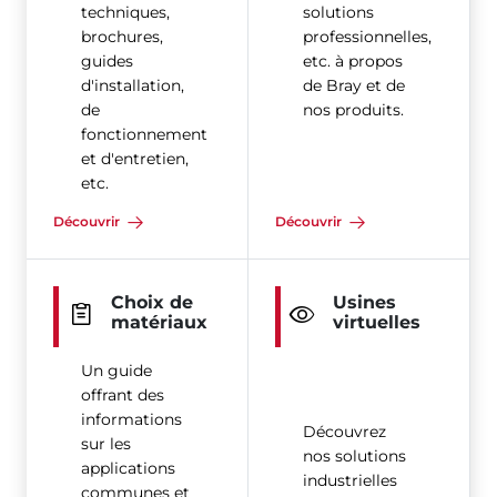
techniques,
solutions
brochures,
professionnelles,
guides
etc. à propos
d'installation,
de Bray et de
de
nos produits.
fonctionnement
et d'entretien,
etc.
Découvrir
Découvrir
Choix de
Usines
matériaux
virtuelles
Un guide
offrant des
informations
Découvrez
sur les
nos solutions
applications
industrielles
communes et