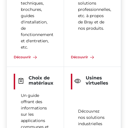
techniques,
solutions
brochures,
professionnelles,
guides
etc. à propos
d'installation,
de Bray et de
de
nos produits.
fonctionnement
et d'entretien,
etc.
Découvrir
Découvrir
Choix de
Usines
matériaux
virtuelles
Un guide
offrant des
informations
Découvrez
sur les
nos solutions
applications
industrielles
communes et