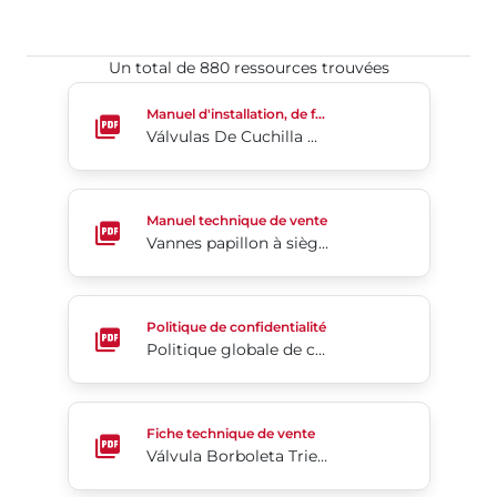
Un total de 880 ressources trouvées​​​​​​​
Válvulas De Cuchilla Bidireccionales De Alto Rend
Manuel d'installation, de fonctionnement et d'entretien
Válvulas De Cuchilla Bidireccionales De Alto Rendimiento Con Revestimiento De Poliuretano Serie 746HP
Vannes papillon à siège élastomère
Manuel technique de vente
Vannes papillon à siège élastomère
Politique globale de confidentialité de l'entreprise
Politique de confidentialité
Politique globale de confidentialité de l'entreprise
Válvula Borboleta Triexcêntrica - Série Tri Lok®
Fiche technique de vente
Válvula Borboleta Triexcêntrica - Série Tri Lok®