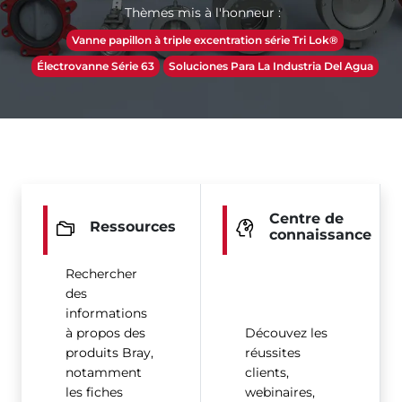
Thèmes mis à l'honneur :
Vanne papillon à triple excentration série Tri Lok®
Électrovanne Série 63
Soluciones Para La Industria Del Agua
Centre de
Ressources
connaissance
Rechercher
des
informations
à propos des
Découvez les
produits Bray,
réussites
notamment
clients,
les fiches
webinaires,