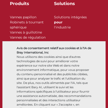
Produits
Solutions
Vannes papillon
Solutions intégrées
Robinets à tournant
pour
sphérique
l'industrie
Vannes à guillotine
Vannes de régulation
Clapets antiretour
Actionneurs
Avis de consentement relatif aux cookies et à l'IA de
Accessoires de contrôle
Bray International, Inc
Nous utilisons des cookies ainsi que d'autres
Cryogénique
technologies de suivi pour améliorer votre
Entreprise
Ressources
expérience sur notre site Web et dans notre
environnement informatique, pour vous proposer
du contenu personnalisé et des publicités ciblées,
À propos
Documents
ainsi que pour analyser le trafic et l'utilisation du
Sites
Centre de connaissance
site. De plus, nos outils alimentés par l'IA, tels que
Partenariats
Logiciels
l'assistant Bary AI, utilisent le suivi et les
informations spécifiques à l'utilisateur pour fournir
Développement durable
Sélection de matériaux
une assistance automatisée, des recommandations
Portail clients
personnalisées et des interactions utilisateur
améliorées. En cliquant sur « J'accepte », en