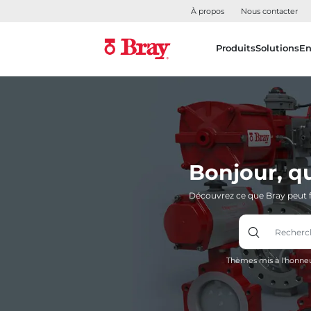
À propos
Nous contacter
Produits
Solutions
En
Bonjour, q
Découvrez ce que Bray peut f
Thèmes mis à l'honneu