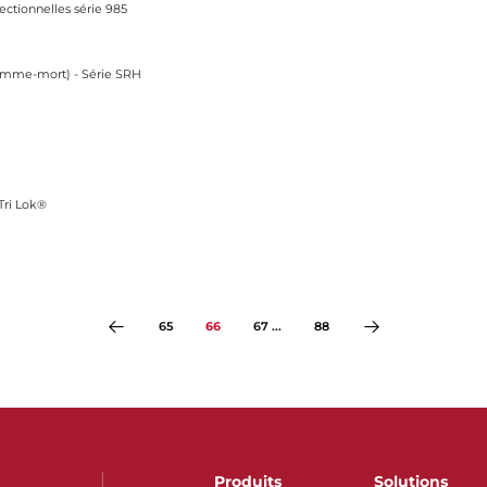
ectionnelles série 985
rie SRH
omme-mort) - Série SRH
 Tri Lok®
65
66
67 ...
88
Produits
Solutions