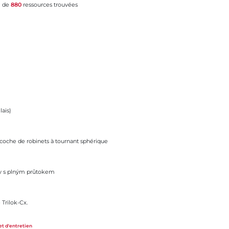
l de
880
ressources trouvées
ais)
s à tournant sphérique
oche de robinets à tournant sphérique
tokem
ily s plným průtokem
Trilok-Cx.
rie 985
et d'entretien