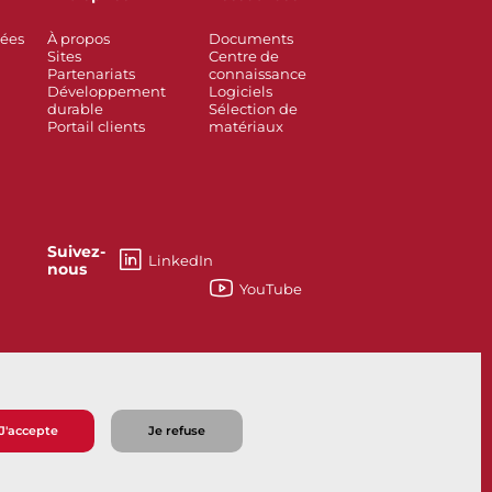
rées
À propos
Documents
Sites
Centre de
Partenariats
connaissance
Développement
Logiciels
durable
Sélection de
Portail clients
matériaux
Suivez-
LinkedIn
nous
YouTube
如何能够帮助您？
J'accepte
Je refuse
e vente
Politique de confidentialité