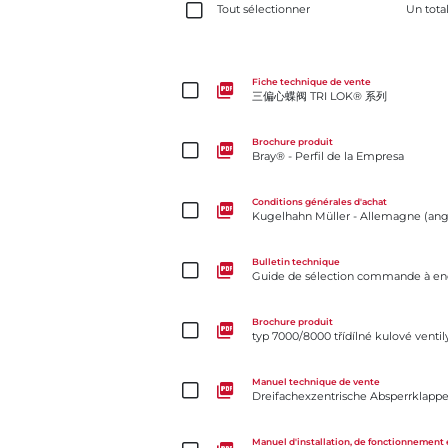
Tout sélectionner
Un tota
三偏心蝶阀 TRI LOK® 系列
Fiche technique de vente
三偏心蝶阀 TRI LOK® 系列
Bray® - Perfil de la Empresa
Brochure produit
Bray® - Perfil de la Empresa
Kugelhahn Müller - Allemagne (anglais)
Conditions générales d'achat
Kugelhahn Müller - Allemagne (angl
Guide de sélection commande à encoche de robinet
Bulletin technique
Guide de sélection commande à enc
typ 7000/8000 třídílné kulové ventily s plným prů
Brochure produit
typ 7000/8000 třídílné kulové vent
Dreifachexzentrische Absperrklappe Trilok-Cx.
Manuel technique de vente
Dreifachexzentrische Absperrklappe 
Vannes à guillotine à chapeau unidirectionnelles sé
Manuel d'installation, de fonctionnement 