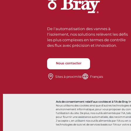
De l'automatisation des vannes à
l'isolement, nos solutions relèvent les défis
les plus complexes en termes de contrôle
des flux avec précision et innovation.
Nous contacter
Sites à proximité
Français
Avis de consentement relatif aux cookies et à l'IA de Bray I
Nous utilisons des cookies ainsi que d'autres technologies 
environnement informatique, pour vous proposer du contenu 
l'utilisation du site. De plus, nos outils alimentés par l'IA, tel
pour fournir une assistance automatisée, des recommandatio
© 2026 Bray International. Tous droits réservés
J'accepte », en utilisant nos outils alimentés par l'IA ou en
technologies de suivi et de services basés sur l'IA sur votre 