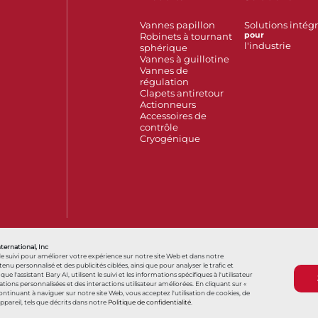
Vannes papillon
Solutions intég
Robinets à tournant
pour
l'industrie
sphérique
Vannes à guillotine
Vannes de
régulation
Clapets antiretour
Actionneurs
Accessoires de
contrôle
Cryogénique
Also of Interest
France
Hello, how can we help?
您好，我们
nternational, Inc
de suivi pour améliorer votre expérience sur notre site Web et dans notre
personnalisé et des publicités ciblées, ainsi que pour analyser le trafic et
s que l'assistant Bary AI, utilisent le suivi et les informations spécifiques à l'utilisateur
ns personnalisées et des interactions utilisateur améliorées. En cliquant sur «
Conditions générales
Conditions générales d
 continuant à naviguer sur notre site Web, vous acceptez l'utilisation de cookies, de
appareil, tels que décrits dans notre
Politique de confidentialité
.