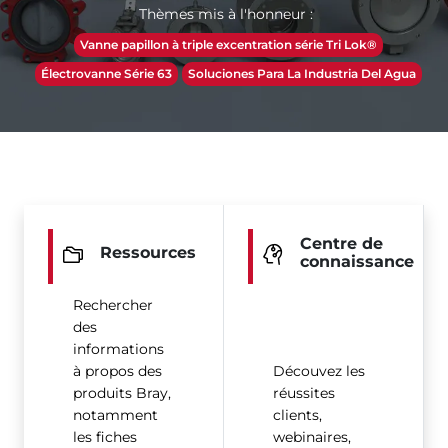
Thèmes mis à l'honneur :
Vanne papillon à triple excentration série Tri Lok®
Électrovanne Série 63
Soluciones Para La Industria Del Agua
Centre de
Ressources
connaissance
Rechercher
des
informations
à propos des
Découvez les
produits Bray,
réussites
notamment
clients,
les fiches
webinaires,