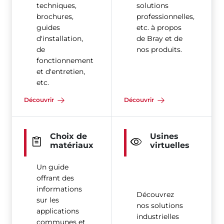
techniques,
solutions
brochures,
professionnelles,
guides
etc. à propos
d'installation,
de Bray et de
de
nos produits.
fonctionnement
et d'entretien,
etc.
Découvrir
Découvrir
Choix de
Usines
matériaux
virtuelles
Un guide
offrant des
informations
Découvrez
sur les
nos solutions
applications
industrielles
communes et