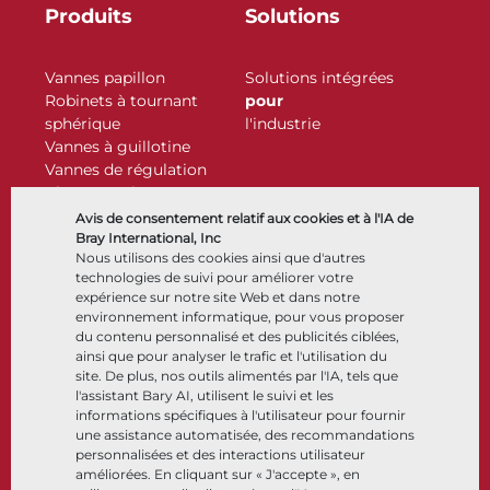
Produits
Solutions
Vannes papillon
Solutions intégrées
Robinets à tournant
pour
sphérique
l'industrie
Vannes à guillotine
Vannes de régulation
Clapets antiretour
Actionneurs
Avis de consentement relatif aux cookies et à l'IA de
Accessoires de contrôle
Bray International, Inc
Nous utilisons des cookies ainsi que d'autres
Cryogénique
technologies de suivi pour améliorer votre
Entreprise
Ressources
expérience sur notre site Web et dans notre
environnement informatique, pour vous proposer
du contenu personnalisé et des publicités ciblées,
À propos
Documents
ainsi que pour analyser le trafic et l'utilisation du
Sites
Centre de connaissance
site. De plus, nos outils alimentés par l'IA, tels que
Partenariats
Logiciels
l'assistant Bary AI, utilisent le suivi et les
informations spécifiques à l'utilisateur pour fournir
Développement durable
Sélection de matériaux
une assistance automatisée, des recommandations
Portail clients
personnalisées et des interactions utilisateur
améliorées. En cliquant sur « J'accepte », en