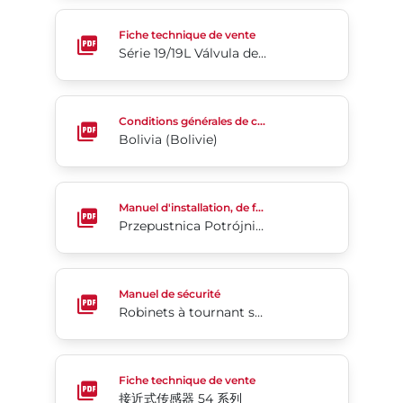
Série 19/19L Válvula de Bola Segmentada
Fiche technique de vente
Série 19/19L Válvula de Bola Segmentada
Bolivia (Bolivie)
Conditions générales de commande
Bolivia (Bolivie)
Przepustnica Potrójnie Mimośrodowa Tri Lok®-Cx
Manuel d'installation, de fonctionnement et d'entretien
Przepustnica Potrójnie Mimośrodowa Tri Lok®-Cx
Robinets à tournant sphérique segmenté série 19/1
Manuel de sécurité
Robinets à tournant sphérique segmenté série 19/19L
接近式传感器 54 系列
Fiche technique de vente
接近式传感器 54 系列