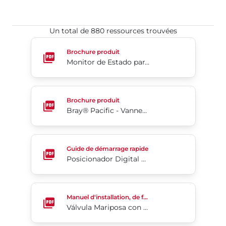
Un total de 880 ressources trouvées​​​​​​​
Monitor de Estado para Válvulas Series 5A/5B/5C
Brochure produit
Monitor de Estado para Válvulas Series 5A/5B/5C
Bray® Pacific - Vannes papillon à siège élastomèr
Brochure produit
Bray® Pacific - Vannes papillon à siège élastomère série 3W/3L
Posicionador Digital 6A Inteligente Guia De Início 
Guide de démarrage rapide
Posicionador Digital 6A Inteligente Guia De Início Rápido
Válvula Mariposa con Revestimiento de PTFE 2-Cx
Manuel d'installation, de fonctionnement et d'entretien
Válvula Mariposa con Revestimiento de PTFE 2-Cx