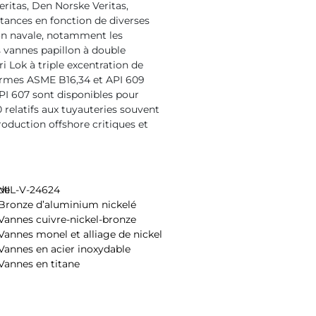
ritas, Den Norske Veritas,
stances en fonction de diverses
on navale, notamment les
 vannes papillon à double
ri Lok à triple excentration de
rmes ASME B16,34 et API 609
PI 607 sont disponibles pour
 relatifs aux tuyauteries souvent
roduction offshore critiques et
de
MIL-V-24624
Bronze d’aluminium nickelé
Vannes cuivre-nickel-bronze
Vannes monel et alliage de nickel
Vannes en acier inoxydable
Vannes en titane