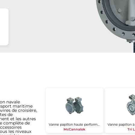
ion navale
ansport maritime
vires de croisière,
ntes de
ent et les autres
me complète de
Vanne papillon haute performance
accessoires
McCannalok
Tri 
tous les niveaux