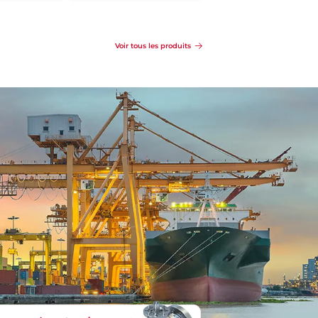
Se
Détails
Détails
renseigner
Voir tous les produits