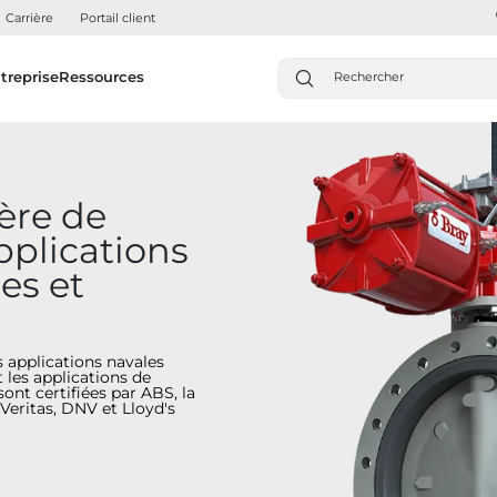
Carrière
Portail client
treprise
Ressources
ère de
pplications
es et
 applications navales
 les applications de
ont certifiées par ABS, la
Veritas, DNV et Lloyd's