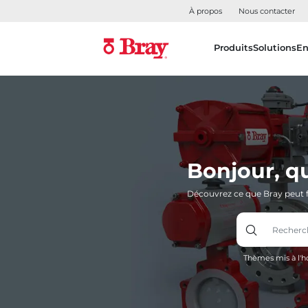
À propos
Nous contacter
Produits
Solutions
En
Bonjour, q
Découvrez ce que Bray peut f
Thèmes mis à l'h