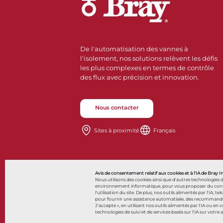
De l'automatisation des vannes à
l'isolement, nos solutions relèvent les défis
les plus complexes en termes de contrôle
des flux avec précision et innovation.
Nous contacter
Sites à proximité
Français
Avis de consentement relatif aux cookies et à l'IA de Bray I
Nous utilisons des cookies ainsi que d'autres technologies 
environnement informatique, pour vous proposer du contenu 
l'utilisation du site. De plus, nos outils alimentés par l'IA, tel
pour fournir une assistance automatisée, des recommandatio
© 2026 Bray International. Tous droits réservés
J'accepte », en utilisant nos outils alimentés par l'IA ou en
technologies de suivi et de services basés sur l'IA sur votre 