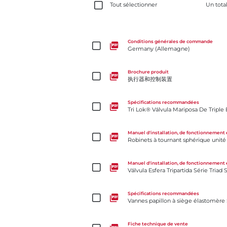
Tout sélectionner
Un tota
Germany (Allemagne)
Conditions générales de commande
Germany (Allemagne)
执行器和控制装置
Brochure produit
执行器和控制装置
Tri Lok® Válvula Mariposa De Triple Excentricidad
Spécifications recommandées
Tri Lok® Válvula Mariposa De Triple 
Robinets à tournant sphérique unité de retenue de f
Manuel d'installation, de fonctionnement 
Robinets à tournant sphérique unité
Válvula Esfera Tripartida Série Triad Sede Resilient
Manuel d'installation, de fonctionnement 
Válvula Esfera Tripartida Série Triad
Vannes papillon à siège élastomère Série 36H
Spécifications recommandées
Vannes papillon à siège élastomère
Potrójny Mimośród Tri Lok®-Cx
Fiche technique de vente