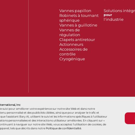
Vannes papillon
Solutions intég
Robinets à tournant
pour
l'industrie
sphérique
Vannes à guillotine
Vannes de
régulation
Clapets antiretour
Actionneurs
Accessoires de
contrôle
Cryogénique
Also of Interest
France
Hello, how can we help?
您好，我们
nternational, Inc
de suivi pour améliorer votre expérience sur notre site Web et dans notre
personnalisé et des publicités ciblées, ainsi que pour analyser le trafic et
s que l'assistant Bary AI, utilisent le suivi et les informations spécifiques à l'utilisateur
ns personnalisées et des interactions utilisateur améliorées. En cliquant sur «
Conditions générales
Conditions générales d
 continuant à naviguer sur notre site Web, vous acceptez l'utilisation de cookies, de
appareil, tels que décrits dans notre
Politique de confidentialité
.