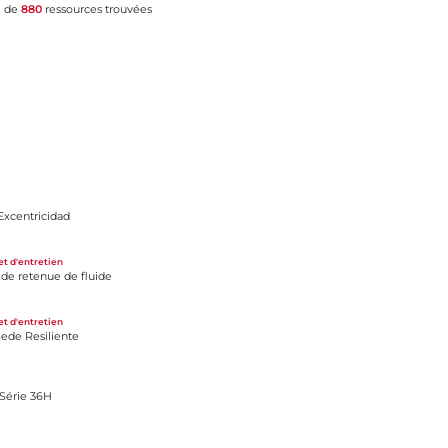
l de
880
ressources trouvées
Excentricidad
luide
et d'entretien
 de retenue de fluide
e
et d'entretien
 Sede Resiliente
 Série 36H