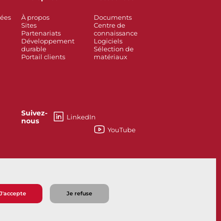
rées
À propos
Documents
Sites
Centre de
Partenariats
connaissance
Développement
Logiciels
durable
Sélection de
Portail clients
matériaux
Suivez-
LinkedIn
nous
YouTube
如何能够帮助您？
J'accepte
Je refuse
e vente
Politique de confidentialité