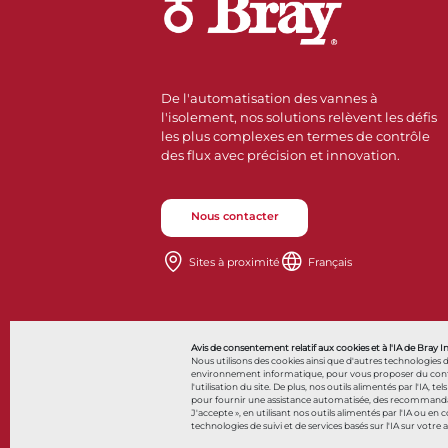
De l'automatisation des vannes à
l'isolement, nos solutions relèvent les défis
les plus complexes en termes de contrôle
des flux avec précision et innovation.
Nous contacter
Sites à proximité
Français
Avis de consentement relatif aux cookies et à l'IA de Bray I
Nous utilisons des cookies ainsi que d'autres technologies 
environnement informatique, pour vous proposer du contenu 
l'utilisation du site. De plus, nos outils alimentés par l'IA, tel
pour fournir une assistance automatisée, des recommandatio
© 2026 Bray International. Tous droits réservés
J'accepte », en utilisant nos outils alimentés par l'IA ou en
technologies de suivi et de services basés sur l'IA sur votre 