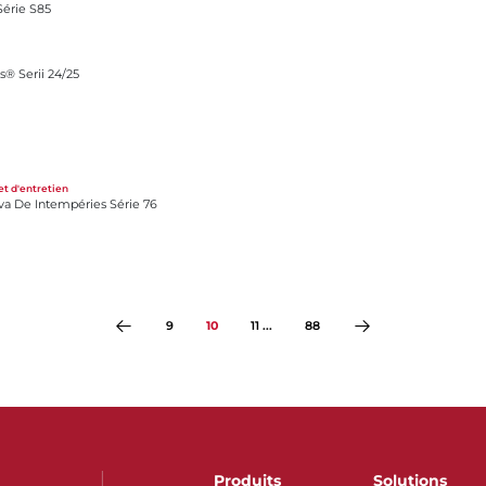
Série S85
® Serii 24/25
ies Série 76
et d'entretien
ova De Intempéries Série 76
9
10
11 ...
88
Produits
Solutions