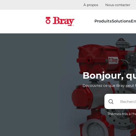
À propos
Nous contacter
Produits
Solutions
En
Bonjour, q
Découvrez ce que Bray peut f
Thèmes mis à l'h