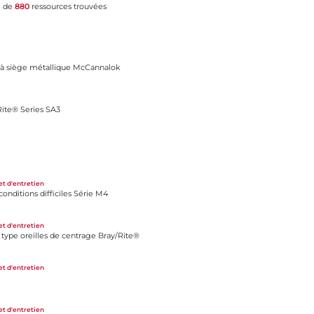
l de
880
ressources trouvées
lique McCannalok
 à siège métallique McCannalok
s SA3
􀝃 Rite® Series SA3
ciles Série M4
et d'entretien
onditions difficiles Série M4
de centrage Bray/Rite®
et d'entretien
 type oreilles de centrage Bray/Rite®
et d'entretien
et d'entretien