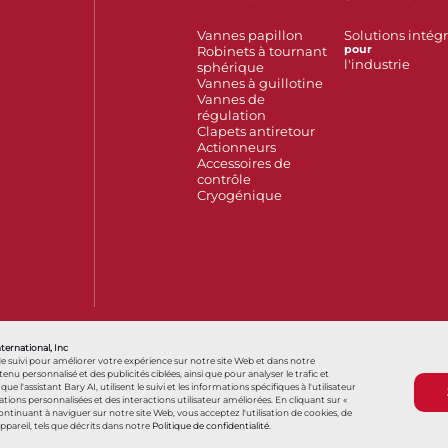
Vannes papillon
Solutions intég
Robinets à tournant
pour
l'industrie
sphérique
Vannes à guillotine
Vannes de
régulation
Clapets antiretour
Actionneurs
Accessoires de
contrôle
Cryogénique
Also of Interest
France
Hello, how can we help?
您好，我们
nternational, Inc
de suivi pour améliorer votre expérience sur notre site Web et dans notre
personnalisé et des publicités ciblées, ainsi que pour analyser le trafic et
s que l'assistant Bary AI, utilisent le suivi et les informations spécifiques à l'utilisateur
ns personnalisées et des interactions utilisateur améliorées. En cliquant sur «
Conditions générales
Conditions générales d
 continuant à naviguer sur notre site Web, vous acceptez l'utilisation de cookies, de
appareil, tels que décrits dans notre
Politique de confidentialité
.