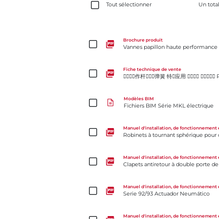
Tout sélectionner
Un tota
Vannes papillon haute performance à siège métal
Brochure produit
Vannes papillon haute performance
􀣹􀛞􂉃􁧹作杆􀦸􀹂􄘔弹簧 特􂂶应用 􀀳􀀪􀀵􀀦 􀀴􀀢􀀔􃈧􀝃 Rite® Serie
Fiche technique de vente
􀣹􀛞􂉃􁧹作杆􀦸􀹂􄘔弹簧 特􂂶应用 􀀳􀀪􀀵􀀦 􀀴􀀢􀀔􃈧
Fichiers BIM Série MKL électrique
Modèles BIM
Fichiers BIM Série MKL électrique
Robinets à tournant sphérique pour conditions diffi
Manuel d'installation, de fonctionnement 
Robinets à tournant sphérique pour c
Clapets antiretour à double porte de type oreilles 
Manuel d'installation, de fonctionnement 
Clapets antiretour à double porte de
Serie 92/93 Actuador Neumático
Manuel d'installation, de fonctionnement 
Serie 92/93 Actuador Neumático
Robinet à tournant sphérique fileté Série S85
Manuel d'installation, de fonctionnement 