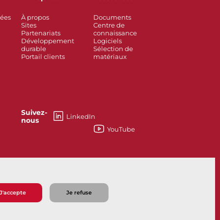
rées
À propos
Documents
Sites
Centre de
Partenariats
connaissance
Développement
Logiciels
durable
Sélection de
Portail clients
matériaux
Suivez-
LinkedIn
nous
YouTube
如何能够帮助您？
J'accepte
Je refuse
e vente
Politique de confidentialité