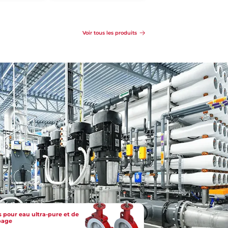
Se
Détails
Détails
renseigner
Voir tous les produits
 pour eau ultra-pure et de
page