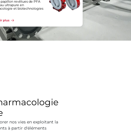
 papillon revêtues de PFA
eau ultrapure en
cologie et biotechnologies
ir plus
pharmacologie
e
rer nos vies en exploitant la
ts à partir d'éléments