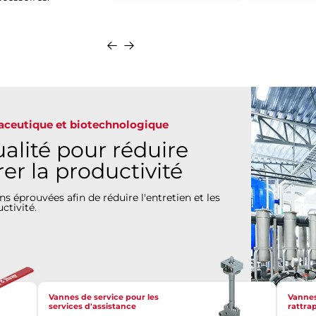
Se
Se
Détails
renseigner
renseigner
maceutique et biotechnologique
alité pour réduire
rer la productivité
s éprouvées afin de réduire l'entretien et les
ctivité.
Vannes de service pour les
Vannes
services d'assistance
rattra