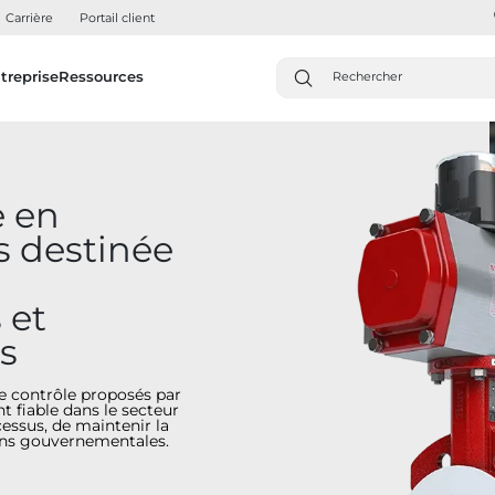
Carrière
Portail client
treprise
Ressources
e en
s destinée
 et
s
e contrôle proposés par
 fiable dans le secteur
essus, de maintenir la
ions gouvernementales.