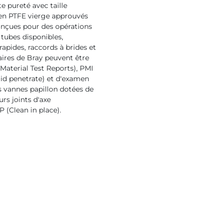
 pureté avec taille
s en PTFE vierge approuvés
onçues pour des opérations
 tubes disponibles,
rapides, raccords à brides et
aires de Bray peuvent être
aterial Test Reports), PMI
quid penetrate) et d'examen
s vannes papillon dotées de
urs joints d'axe
 (Clean in place).