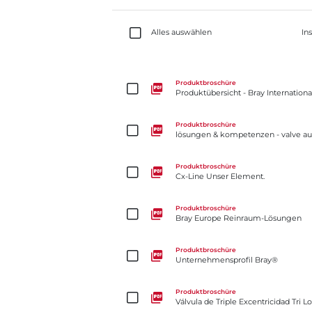
Alles auswählen
In
Produktübersicht - Bray International
Produktbroschüre
Produktübersicht - Bray Internationa
lösungen & kompetenzen - valve automation cente
Produktbroschüre
lösungen & kompetenzen - valve au
Cx-Line Unser Element.
Produktbroschüre
Cx-Line Unser Element.
Bray Europe Reinraum-Lösungen
Produktbroschüre
Bray Europe Reinraum-Lösungen
Unternehmensprofil Bray®
Produktbroschüre
Unternehmensprofil Bray®
Válvula de Triple Excentricidad Tri Lok®
Produktbroschüre
Válvula de Triple Excentricidad Tri L