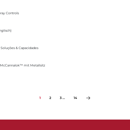
ray Controls
nglisch)
Capacidades
 Soluções & Capacidades
t Metallsitz
McCannalok™ mit Metallsitz
1
2
3 ...
14