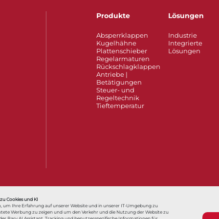
Produkte
Lösungen
Absperrklappen
Industrie
Kugelhähne
Integrierte
Plattenschieber
Lösungen
Regelarmaturen
Rückschlagklappen
Antriebe |
Betätigungen
Steuer- und
Regeltechnik
Tieftemperatur​​​​​​​
r, que pouvons-nous faire pour vous aider ?
您好，我们如何能够帮助您？
 zu Cookies und KI
, um Ihre Erfahrung auf unserer Website und in unserer IT-Umgebung zu
richtete Werbung zu zeigen und um den Verkehr und die Nutzung der Website zu
r Bary AI Assistant, Tracking und benutzerspezifische Informationen für