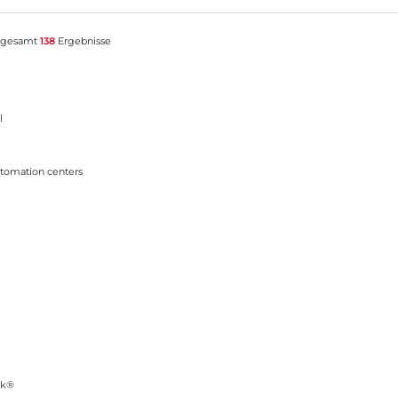
sgesamt
138
Ergebnisse
l
rs
tomation centers
ok®