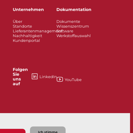
Unternehmen
Dokumentation
Über
Dokumente
Standorte
Wissenszentrum
Lieferantenmanagement
Software
Nachhaltigkeit
Werkstoffauswahl
Kundenportal
Folgen
Sie
LinkedIn
uns
YouTube
auf
Bray IIoT Lösungen – Prädiktive Diagnostik
Ich stimme