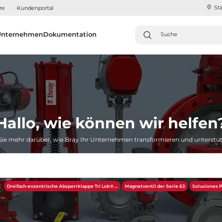
Sta
re
Kundenportal
Unternehmen
Dokumentation
Hallo, wie können wir helfen
Sie mehr darüber, wie Bray Ihr Unternehmen transformieren und unterstü
:
Dreifach-exzentrische Absperrklappe Tri Lok® ...
Magnetventil der Serie 63
Soluciones P