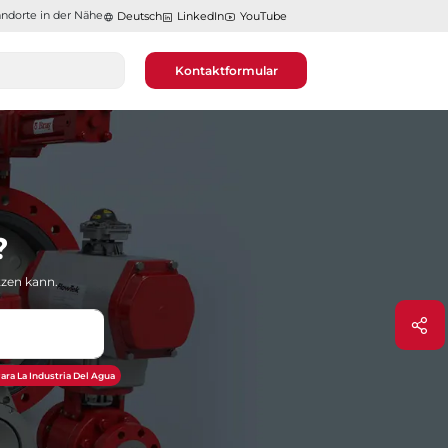
ndorte in der Nähe​​​​​​​
Deutsch
LinkedIn
YouTube
Kontaktformular
?
tzen kann.
ara La Industria Del Agua