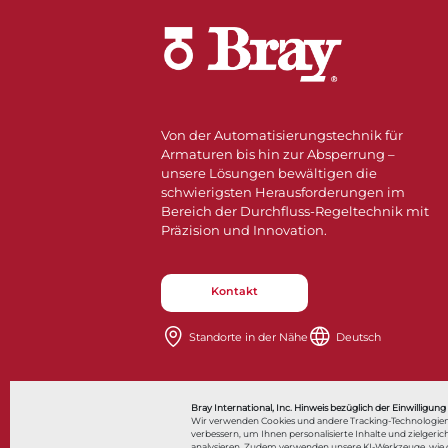
Von der Automatisierungstechnik für
Armaturen bis hin zur Absperrung –
unsere Lösungen bewältigen die
schwierigsten Herausforderungen im
Bereich der Durchfluss-Regeltechnik mit
Präzision und Innovation.
Kontakt
Standorte in der Nähe​​​​​​​
Deutsch
Also of Interest
Bonjou
Bray International, Inc. Hinweis bezüglich der Einwilligung
Wir verwenden Cookies und andere Tracking-Technologien
verbessern, um Ihnen personalisierte Inhalte und zielge
analysieren. Zudem verwenden unsere KI-Werkzeuge, wie de