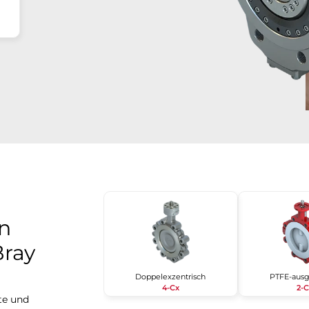
n
Bray
Doppelexzentrisch
PTFE-ausg
4-Cx
2-
ate und