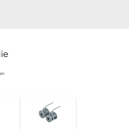
ie
gen