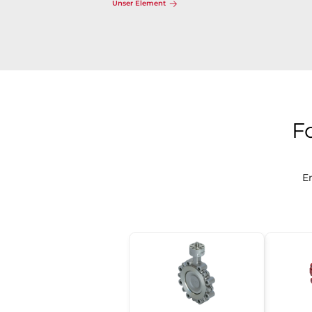
Unser Element
F
En