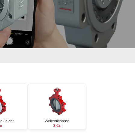
ekleidet
Weichdichtend
Cx
3-Cx