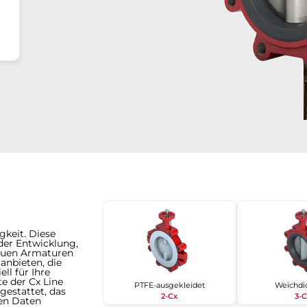
gkeit. Diese
der Entwicklung,
neuen Armaturen
anbieten, die
ll für Ihre
e der Cx Line
PTFE-ausgekleidet
Weichdi
gestattet, das
2-Cx
3-
ten Daten