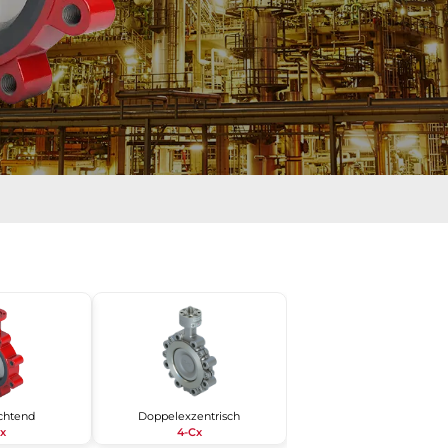
chtend
Doppelexzentrisch
Cx
4-Cx