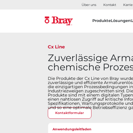
Über uns
Kontakt
Karrie
Produkte
Lösungen
Cx Line
Zuverlässige Arm
chemische Proze
Die Produkte der Cx Line von Bray wurd
zuverlässige und effiziente Armaturenlös
die einzigartigen Prozessbedingungen i
Industriezweigen zugeschnitten sind. Die
Produkte sind mit einem digitalen Typen
einen nahtlosen Zugriff auf kritische In
Spezifikationen, Wartungsprotokolle und
und so eine optimale Betriebseffizienz ga
Kontaktformular
Anwendungsleitfaden