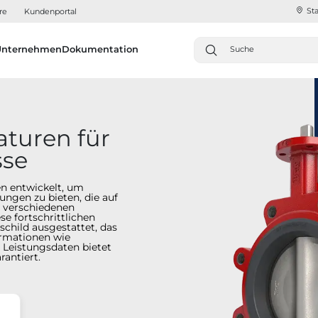
Sta
re
Kundenportal
Unternehmen
Dokumentation
aturen für
sse
en entwickelt, um
ungen zu bieten, die auf
n verschiedenen
se fortschrittlichen
schild ausgestattet, das
formationen wie
 Leistungsdaten bietet
rantiert.