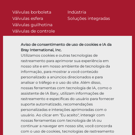
Válvulas borboleta
Indústria
Válvulas esfera
Soluções integradas
Válvulas guilhotina
Válvulas de controle
Válvulas de retenção
Atuadores
Aviso de consentimento de uso de cookies e IA da
Acessórios de controle
Bray International, Inc.
Utilizamos cookies e outras tecnologias de
Criogênico
rastreamento para aprimorar sua experiência em
Empresa
Recursos
nosso site e em nosso ambiente de tecnologia da
informação, para mostrar a você conteúdo
personalizado a anúncios direcionados e para
Sobre
Documentos
analisar o tráfego e o uso do site. Além disso,
Locais
Centro de conhecimento
nossas ferramentas com tecnologia de IA, como o
Parceria
Software
assistente de IA Bary, utilizam informações de
rastreamento e específicas do usuário para fornecer
Sustentabilidade
Seleção de materiais
suporte automatizado, recomendações
Portal do cliente
personalizadas e interações aprimoradas com o
usuário. Ao clicar em "Eu aceito", interagir com
nossas ferramentas com tecnologia de IA ou
Siga-nos
LinkedIn
YouTube
continuar a navegar em nosso site, você concorda
com o uso de cookies, tecnologias de rastreamento