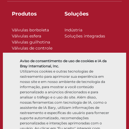
Produtos
Soluções
Válvulas borboleta
Indústria
Válvulas esfera
Soluções integradas
Válvulas guilhotina
Válvulas de controle
Válvulas de retenção
Atuadores
Aviso de consentimento de uso de cookies e IA da
Acessórios de controle
Bray International, Inc.
Utilizamos cookies e outras tecnologias de
Criogênico
rastreamento para aprimorar sua experiência em
Empresa
Recursos
nosso site e em nosso ambiente de tecnologia da
informação, para mostrar a você conteúdo
personalizado a anúncios direcionados e para
Sobre
Documentos
analisar o tráfego e o uso do site. Além disso,
Locais
Centro de conhecimento
nossas ferramentas com tecnologia de IA, como o
Parceria
Software
assistente de IA Bary, utilizam informações de
rastreamento e específicas do usuário para fornecer
Sustentabilidade
Seleção de materiais
suporte automatizado, recomendações
Portal do cliente
personalizadas e interações aprimoradas com o
usuário. Ao clicar em "Eu aceito", interagir com