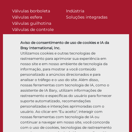
Válvulas borboleta
Indústria
Válvulas esfera
Soluções integradas
Válvulas guilhotina
Válvulas de controle
Válvulas de retenção
Atuadores
Aviso de consentimento de uso de cookies e IA da
Acessórios de controle
Bray International, Inc.
Utilizamos cookies e outras tecnologias de
Criogênico
rastreamento para aprimorar sua experiência em
Empresa
Recursos
nosso site e em nosso ambiente de tecnologia da
informação, para mostrar a você conteúdo
personalizado a anúncios direcionados e para
Sobre
Documentos
analisar o tráfego e o uso do site. Além disso,
Locais
Centro de conhecimento
nossas ferramentas com tecnologia de IA, como o
Parceria
Software
assistente de IA Bary, utilizam informações de
rastreamento e específicas do usuário para fornecer
Sustentabilidade
Seleção de materiais
suporte automatizado, recomendações
Portal do cliente
personalizadas e interações aprimoradas com o
usuário. Ao clicar em "Eu aceito", interagir com
nossas ferramentas com tecnologia de IA ou
Siga-nos
LinkedIn
YouTube
continuar a navegar em nosso site, você concorda
com o uso de cookies, tecnologias de rastreamento