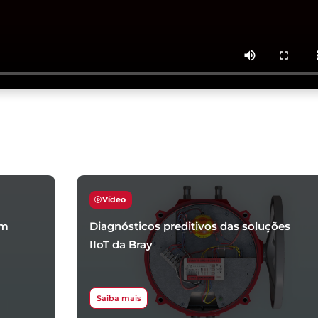
Vídeo
um
Diagnósticos preditivos das soluções
IIoT da Bray
Saiba mais