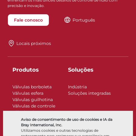
enfrentam os mais difíceis desafios de controle de fluxo com
precisão e inovação.
Fale conosco
Português
Locais próximos
Produtos
Soluções
Válvulas borboleta
Indústria
Válvulas esfera
Soluções integradas
Válvulas guilhotina
Válvulas de controle
Válvulas de retenção
Atuadores
Aviso de consentimento de uso de cookies e IA da
Acessórios de controle
Bray International, Inc.
Utilizamos cookies e outras tecnologias de
Criogênico
rastreamento para aprimorar sua experiência em