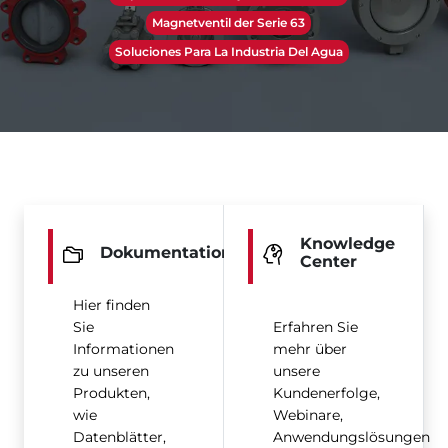
Magnetventil der Serie 63
Soluciones Para La Industria Del Agua
Knowledge
Dokumentation
Center
Hier finden
Sie
Erfahren Sie
Informationen
mehr über
zu unseren
unsere
Produkten,
Kundenerfolge,
wie
Webinare,
Datenblätter,
Anwendungslösungen