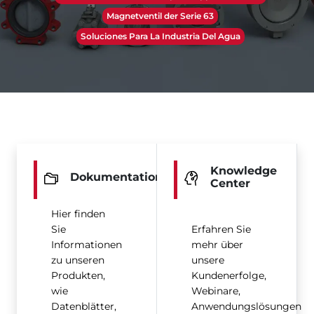
Magnetventil der Serie 63
Soluciones Para La Industria Del Agua
Knowledge
Dokumentation
Center
Hier finden
Sie
Erfahren Sie
Informationen
mehr über
zu unseren
unsere
Produkten,
Kundenerfolge,
wie
Webinare,
Datenblätter,
Anwendungslösungen