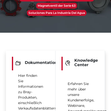
Magnetventil der Serie 63
Soluciones Para La Industria Del Agua
Knowledge
Dokumentation
Center
Hier finden
Sie
Erfahren Sie
Informationen
mehr über
zu Bray-
unsere
Produkten,
Kundenerfolge,
einschließlich
Webinare,
Verkaufsdatenblättern,