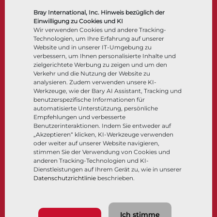
Regelarmaturen
Bray International, Inc. Hinweis bezüglich der
Rückschlagklappen
Einwilligung zu Cookies und KI
Antriebe | Betätigungen
Wir verwenden Cookies und andere Tracking-
Technologien, um Ihre Erfahrung auf unserer
Steuer- und Regeltechnik
Website und in unserer IT-Umgebung zu
Tieftemperatur​​​​​​​
verbessern, um Ihnen personalisierte Inhalte und
Unternehmen
Dokumentation
zielgerichtete Werbung zu zeigen und um den
Verkehr und die Nutzung der Website zu
analysieren. Zudem verwenden unsere KI-
Über
Dokumente
Werkzeuge, wie der Bary AI Assistant, Tracking und
Standorte
Wissenszentrum
benutzerspezifische Informationen für
automatisierte Unterstützung, persönliche
Lieferantenmanagement
Software
Empfehlungen und verbesserte
Nachhaltigkeit
Werkstoffauswahl
Benutzerinteraktionen. Indem Sie entweder auf
Kundenportal
„Akzeptieren“ klicken, KI-Werkzeuge verwenden
oder weiter auf unserer Website navigieren,
stimmen Sie der Verwendung von Cookies und
anderen Tracking-Technologien und KI-
Folgen Sie uns
LinkedIn
YouTube
Dienstleistungen auf Ihrem Gerät zu, wie in unserer
Datenschutzrichtlinie
beschrieben.
© 2026 Bray International. Alle Rechte vorbehalten.
Ich stimme