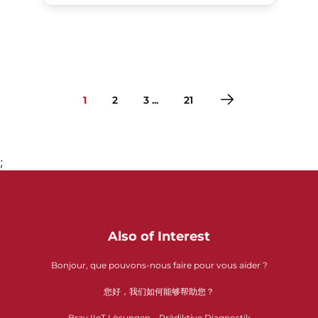
1
2
3 ...
21
;
Gehe zu Seite 1
Gehe zu Seite 2
Gehe zu Seite 3
Gehe zu Seite 4
Gehe zu Seite 5
Gehe zu Seite 6
Gehe zu Seite 7
Gehe zu Seite 8
Gehe zu Seite 9
Gehe zu Seite 10
Gehe zu Seite 11
Gehe zu Seite 12
Gehe zu Seite 13
Gehe zu Seite 14
Gehe zu Seite 15
Gehe zu Seite 16
Gehe zu Seite 17
Gehe zu Seite 18
Gehe zu Seite 19
Gehe zu Seite 20
Gehe zu Seite 21
Also of Interest
Bonjour, que pouvons-nous faire pour vous aider ?
您好，我们如何能够帮助您？
Bray IIoT Lösungen – Prädiktive Diagnostik