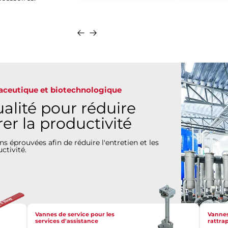
Se
Se
Détails
renseigner
renseigner
maceutique et biotechnologique
alité pour réduire
rer la productivité
s éprouvées afin de réduire l'entretien et les
ctivité.
Vannes de service pour les
Vannes
services d'assistance
rattra