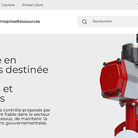
Carrière
Portail client
treprise
Ressources
e en
s destinée
 et
s
e contrôle proposés par
 fiable dans le secteur
essus, de maintenir la
ions gouvernementales.