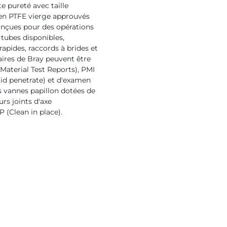
 pureté avec taille
s en PTFE vierge approuvés
onçues pour des opérations
 tubes disponibles,
rapides, raccords à brides et
aires de Bray peuvent être
aterial Test Reports), PMI
quid penetrate) et d'examen
s vannes papillon dotées de
urs joints d'axe
 (Clean in place).