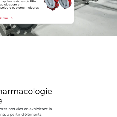
 papillon revêtues de PFA
eau ultrapure en
cologie et biotechnologies
ir plus
pharmacologie
e
rer nos vies en exploitant la
ts à partir d'éléments