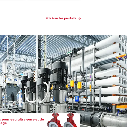
Se
Détails
Détails
renseigner
Voir tous les produits
 pour eau ultra-pure et de
page