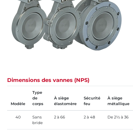
Dimensions des vannes (NPS)
Type
de
À siège
Sécurité
À siège
Modèle
corps
élastomère
feu
métallique
40
Sans
2 à 66
2 à 48
De 2½ à 36
bride