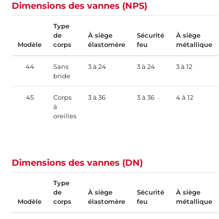
Dimensions des vannes (NPS)
Type
de
À siège
Sécurité
À siège
Modèle
corps
élastomère
feu
métallique
44
Sans
3 à 24
3 à 24
3 à 12
bride
45
Corps
3 à 36
3 à 36
4 à 12
à
oreilles
Dimensions des vannes (DN)
Type
de
À siège
Sécurité
À siège
Modèle
corps
élastomère
feu
métallique