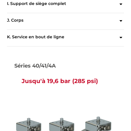
I. Support de siège complet
Les vis à tête situées à l'extérieur de la zone d'étanchéité sont protégées de la corrosion tout en permettant un remplacement simple du siège.
J. Corps
Le col allongé protège la garniture de l'axe des températures extrêmes, et permet l'accès pour les réglages de garnitures de l'axe et le montage de l'actionneur.
K. Service en bout de ligne
Les corps à oreilles et à double brides sont entièrement homologués pour un service bidirectionnel en bout de ligne.
Séries 40/41/4A
Jusqu'à 19,6 bar (285 psi)