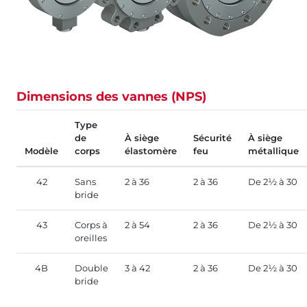
Dimensions des vannes (NPS)
Type
de
À siège
Sécurité
À siège
Modèle
corps
élastomère
feu
métallique
42
Sans
2 à 36
2 à 36
De 2½ à 30
bride
43
Corps à
2 à 54
2 à 36
De 2½ à 30
oreilles
4B
Double
3 à 42
2 à 36
De 2½ à 30
bride