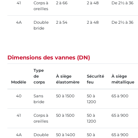
41
Corps à
2 à 66
2 à 48
De 2½ à 36
oreilles
4A
Double
2 à 54
2 à 48
De 2½ à 36
bride
Dimensions des vannes (DN)
Type
de
À siège
Sécurité
À siège
Modèle
corps
élastomère
feu
métallique
40
Sans
50 à 1500
50 à
65 à 900
bride
1200
41
Corps à
50 à 1500
50 à
65 à 900
oreilles
1200
4A
Double
50 à 1400
50 à
65 à 900