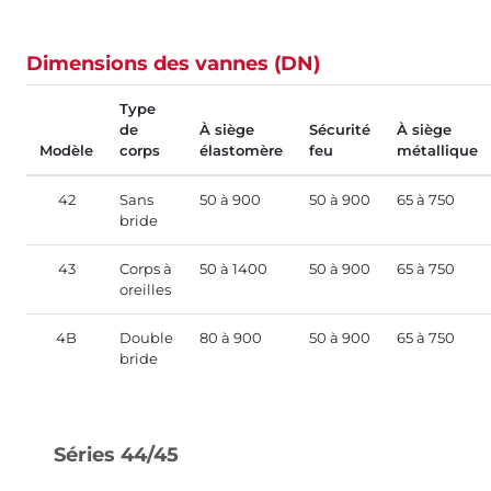
Dimensions des vannes (DN)
Type
de
À siège
Sécurité
À siège
Modèle
corps
élastomère
feu
métallique
42
Sans
50 à 900
50 à 900
65 à 750
bride
43
Corps à
50 à 1400
50 à 900
65 à 750
oreilles
4B
Double
80 à 900
50 à 900
65 à 750
bride
Séries 44/45