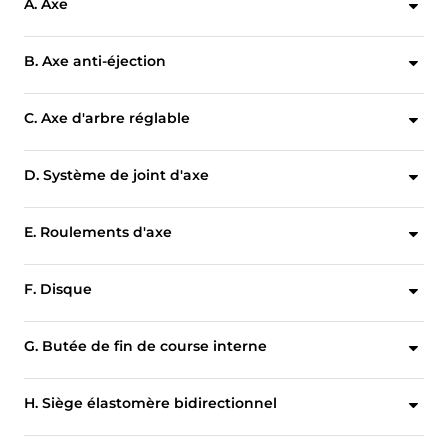
A. Axe
Axe monobloc ultra-résistant normalisé afin d'être interchangeable avec les actionneurs Bray.
B. Axe anti-éjection
La conception de la retenue de l'axe ne repose pas sur les composants d'actionnement pour empêcher l'éclatement de l'axe.
C. Axe d'arbre réglable
L'accès facile permet de procéder à des ajustements simples sur le terrain par quart de tour sans avoir à retirer l'actionneur.
D. Système de joint d'axe
Les bagues de garniture en PTFE avec bague anti-exclusion en fibre de carbone assurent une étanchéité positive autour de l'axe. Des OPTIONS sont disponibles pour les applications à température élevée, fréquence élevée de cycles et de type Firesafe.
E. Roulements d'axe
Les roulements supérieur et inférieur supportent en toute sécurité l'axe, offrent une excellente résistance à la corrosion et minimisent la déviation due aux hautes températures et aux forces de chargement mécaniques.
F. Disque
Le disque est conçu pour maximiser le débit et minimiser la résistance, pour des valeurs optimales de débit.
G. Butée de fin de course interne
Conçue pour minimiser les dommages éventuels du siège et ainsi prolonger sa durée de vie.
H. Siège élastomère bidirectionnel
Assure une étanchéité bidirectionnelle sans fuite tout en isolant le sommier du milieu du fluide.