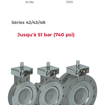
bride
1200
Séries 42/43/4B
Jusqu'à 51 bar (740 psi)