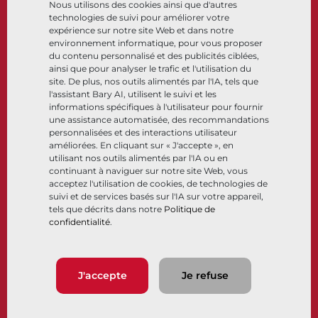
Nous utilisons des cookies ainsi que d'autres
Cryogénique
technologies de suivi pour améliorer votre
Entreprise
Ressources
expérience sur notre site Web et dans notre
environnement informatique, pour vous proposer
du contenu personnalisé et des publicités ciblées,
À propos
Documents
ainsi que pour analyser le trafic et l'utilisation du
Sites
Centre de connaissance
site. De plus, nos outils alimentés par l'IA, tels que
Partenariats
Logiciels
l'assistant Bary AI, utilisent le suivi et les
informations spécifiques à l'utilisateur pour fournir
Développement durable
Sélection de matériaux
une assistance automatisée, des recommandations
Portail clients
personnalisées et des interactions utilisateur
améliorées. En cliquant sur « J'accepte », en
utilisant nos outils alimentés par l'IA ou en
Suivez-nous
LinkedIn
YouTube
continuant à naviguer sur notre site Web, vous
acceptez l'utilisation de cookies, de technologies de
suivi et de services basés sur l'IA sur votre appareil,
tels que décrits dans notre
Politique de
confidentialité
.
© 2026 Bray International, Tous droits réservés
Conditions générales
Conditions générales de vente
Politique de confidentialité
J'accepte
Je refuse