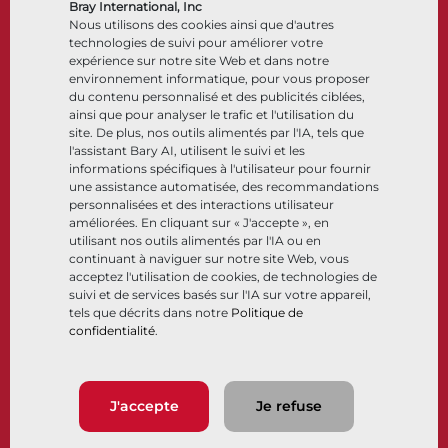
Accessoires de contrôle
Bray International, Inc
Nous utilisons des cookies ainsi que d'autres
Cryogénique
technologies de suivi pour améliorer votre
Entreprise
Ressources
expérience sur notre site Web et dans notre
environnement informatique, pour vous proposer
du contenu personnalisé et des publicités ciblées,
À propos
Documents
ainsi que pour analyser le trafic et l'utilisation du
Sites
Centre de connaissance
site. De plus, nos outils alimentés par l'IA, tels que
Partenariats
Logiciels
l'assistant Bary AI, utilisent le suivi et les
informations spécifiques à l'utilisateur pour fournir
Développement durable
Sélection de matériaux
une assistance automatisée, des recommandations
Portail clients
personnalisées et des interactions utilisateur
améliorées. En cliquant sur « J'accepte », en
utilisant nos outils alimentés par l'IA ou en
Suivez-nous
LinkedIn
YouTube
continuant à naviguer sur notre site Web, vous
acceptez l'utilisation de cookies, de technologies de
suivi et de services basés sur l'IA sur votre appareil,
tels que décrits dans notre
Politique de
confidentialité
.
© 2026 Bray International, Tous droits réservés
Conditions générales
Conditions générales de vente
Politique de confidentialité
J'accepte
Je refuse