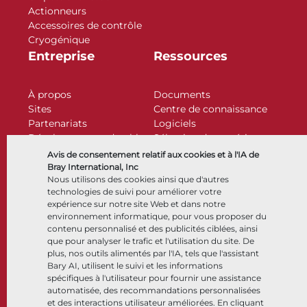
Actionneurs
Accessoires de contrôle
Cryogénique
Entreprise
Ressources
À propos
Documents
Sites
Centre de connaissance
Partenariats
Logiciels
Développement durable
Sélection de matériaux
Portail clients
Avis de consentement relatif aux cookies et à l'IA de
Bray International, Inc
Nous utilisons des cookies ainsi que d'autres
technologies de suivi pour améliorer votre
Suivez-nous
LinkedIn
YouTube
expérience sur notre site Web et dans notre
environnement informatique, pour vous proposer du
contenu personnalisé et des publicités ciblées, ainsi
que pour analyser le trafic et l'utilisation du site. De
© 2026 Bray International. Tous droits réservés
plus, nos outils alimentés par l'IA, tels que l'assistant
Bary AI, utilisent le suivi et les informations
Conditions générales
Conditions générales de vente
spécifiques à l'utilisateur pour fournir une assistance
Politique de confidentialité
automatisée, des recommandations personnalisées
et des interactions utilisateur améliorées. En cliquant