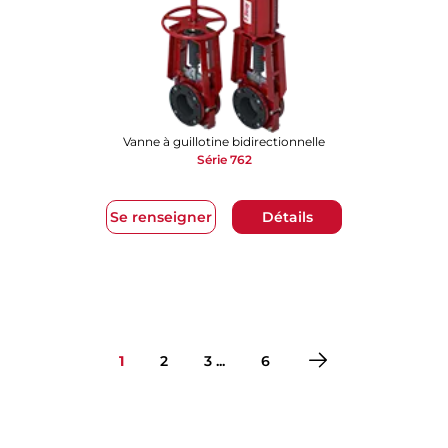
Vanne à guillotine bidirectionnelle
Série 762
Se renseigner
Détails
1
2
3 ...
6