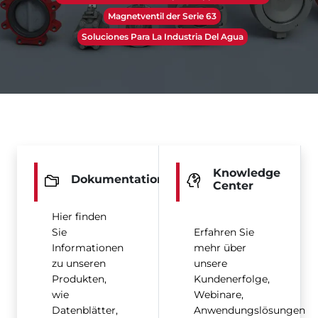
Magnetventil der Serie 63
Soluciones Para La Industria Del Agua
Knowledge
Dokumentation
Center
Hier finden
Sie
Erfahren Sie
Informationen
mehr über
zu unseren
unsere
Produkten,
Kundenerfolge,
wie
Webinare,
Datenblätter,
Anwendungslösungen