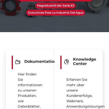
Magnetventil der Serie 63
Soluciones Para La Industria Del Agua
Knowledge
Dokumentation
Center
Hier finden
Sie
Erfahren Sie
Informationen
mehr über
zu unseren
unsere
Produkten,
Kundenerfolge,
wie
Webinare,
Datenblätter,
Anwendungslösungen