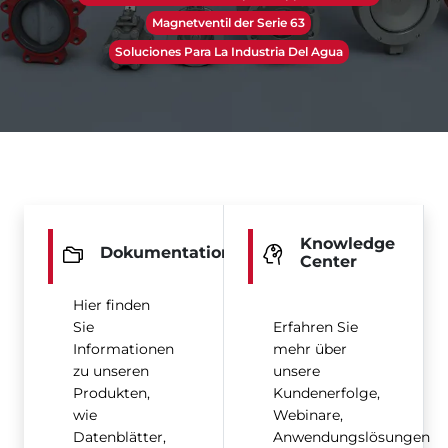
Magnetventil der Serie 63
Soluciones Para La Industria Del Agua
Knowledge
Dokumentation
Center
Hier finden
Sie
Erfahren Sie
Informationen
mehr über
zu unseren
unsere
Produkten,
Kundenerfolge,
wie
Webinare,
Datenblätter,
Anwendungslösungen