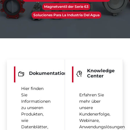
Magnetventil der Serie 63
Soluciones Para La Industria Del Agua
Knowledge
Dokumentation
Center
Hier finden
Sie
Erfahren Sie
Informationen
mehr über
zu unseren
unsere
Produkten,
Kundenerfolge,
wie
Webinare,
Datenblätter,
Anwendungslösungen