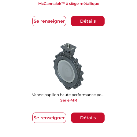
McCannalok™ à siège métallique
Se renseigner
Détails
Vanne papillon haute performance performance
Série 41R
Se renseigner
Détails