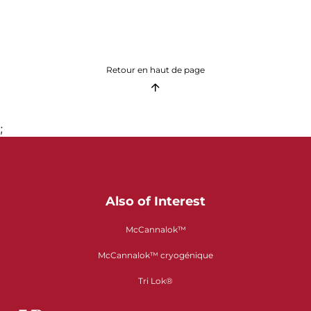
Retour en haut de page
;
Also of Interest
McCannalok™
McCannalok™ cryogénique
Tri Lok®