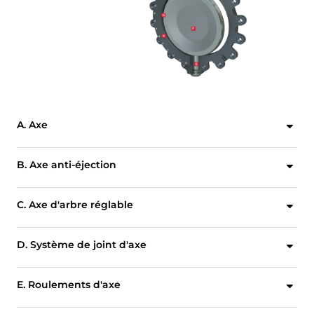
A. Axe
Axe monobloc ultra-résistant normalisé afin d'être interchangeable avec les actionneurs Bray.
B. Axe anti-éjection
La conception de la retenue de l'axe ne repose pas sur les composants d'actionnement pour empêcher l'éclatement de l'axe.
C. Axe d'arbre réglable
L'accès facile permet de procéder à des ajustements simples sur le terrain par quart de tour sans avoir à retirer l'actionneur.
D. Système de joint d'axe
Les bagues de garniture en PTFE avec bague anti-exclusion en fibre de carbone assurent une étanchéité positive autour de l'axe. Des OPTIONS sont disponibles pour les applications à température élevée, fréquence élevée de cycles et de type Firesafe.
E. Roulements d'axe
Les roulements supérieur et inférieur supportent en toute sécurité l'axe, offrent une excellente résistance à la corrosion et minimisent la déviation due aux hautes températures et aux forces de chargement mécaniques.