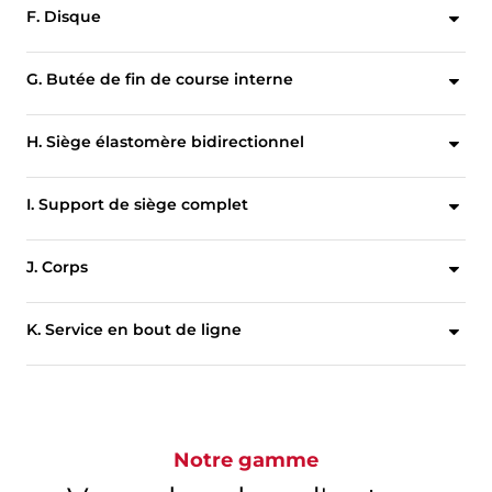
F. Disque
Le disque est conçu pour maximiser le débit et minimiser la résistance, pour des valeurs optimales de débit.
G. Butée de fin de course interne
Conçue pour minimiser les dommages éventuels du siège et ainsi prolonger sa durée de vie.
H. Siège élastomère bidirectionnel
Assure une étanchéité bidirectionnelle sans fuite tout en isolant le sommier du milieu du fluide.
I. Support de siège complet
Les vis à tête situées à l'extérieur de la zone d'étanchéité sont protégées de la corrosion tout en permettant un remplacement simple du siège.
J. Corps
Le col allongé protège la garniture de l'axe des températures extrêmes, et permet l'accès pour les réglages de garnitures de l'axe et le montage de l'actionneur.
K. Service en bout de ligne
Les corps à oreilles et à double brides sont entièrement homologués pour un service bidirectionnel en bout de ligne.
Notre gamme