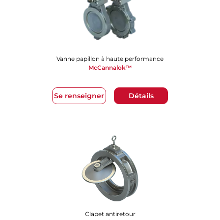
Vanne papillon à haute performance
McCannalok™
Se renseigner
Détails
Clapet antiretour