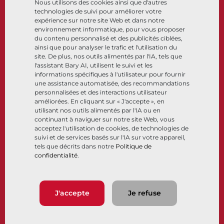
Nous utilisons des cookies ainsi que d'autres
Cryogénique
technologies de suivi pour améliorer votre
Entreprise
Ressources
expérience sur notre site Web et dans notre
environnement informatique, pour vous proposer
du contenu personnalisé et des publicités ciblées,
À propos
Documents
ainsi que pour analyser le trafic et l'utilisation du
Sites
Centre de connaissance
site. De plus, nos outils alimentés par l'IA, tels que
Partenariats
Logiciels
l'assistant Bary AI, utilisent le suivi et les
informations spécifiques à l'utilisateur pour fournir
Développement durable
Sélection de matériaux
une assistance automatisée, des recommandations
Portail clients
personnalisées et des interactions utilisateur
améliorées. En cliquant sur « J'accepte », en
utilisant nos outils alimentés par l'IA ou en
Suivez-nous
LinkedIn
YouTube
continuant à naviguer sur notre site Web, vous
acceptez l'utilisation de cookies, de technologies de
suivi et de services basés sur l'IA sur votre appareil,
tels que décrits dans notre
Politique de
confidentialité
.
© 2026 Bray International. Tous droits réservés
Conditions générales
Conditions générales de vente
Politique de confidentialité
J'accepte
Je refuse